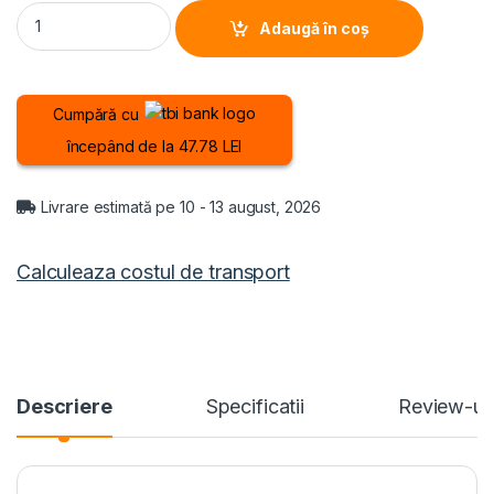
FRIGIDER CU DOUA USI HEINNER HF-M294SE++, Clasa E, 294L, L
Adaugă în coș
Cumpără cu
începând de la 47.78 LEI
Livrare estimată pe 10 - 13 august, 2026
Calculeaza costul de transport
Descriere
Specificatii
Review-ur