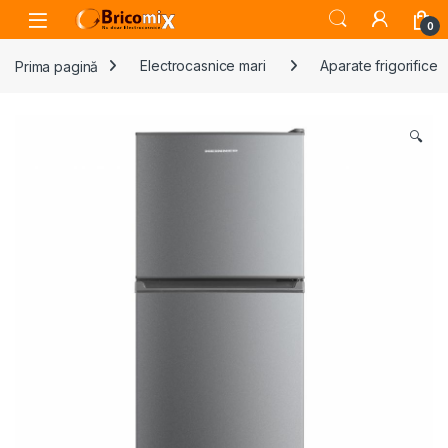
Skip to navigation
Skip to content
Open
0
Prima pagină
Electrocasnice mari
Aparate frigorifice
🔍