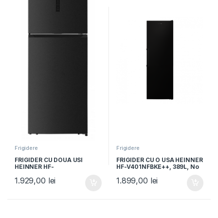
Frigidere
Frigidere
FRIGIDER CU DOUA USI
FRIGIDER CU O USA HEINNER
HEINNER HF-
HF-V401NFBKE++, 389L, No
HM415NFDXE++, Clasa E,
Frost, Clasa E, Control
1.929,00
lei
1.899,00
lei
415L, Full No Frost,
electronic, H 186cm, Negru
Compresor Dual Inverter,
Display, H 178cm, Inox
Antracit