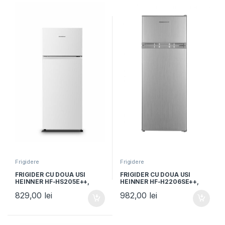
Frigidere
Frigidere
FRIGIDER CU DOUA USI
FRIGIDER CU DOUA USI
HEINNER HF-HS205E++,
HEINNER HF-H2206SE++,
Clasa E, 206L, Lumina LED, 3
Clasa E, 206L, 3 rafturi de
829,00
lei
982,00
lei
rafturi de sticla, H 143.4cm,
sticla, H 143cm, Argintiu
Alb