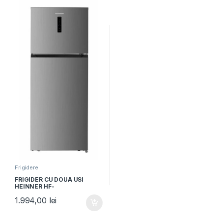
Frigidere
FRIGIDER CU DOUA USI
HEINNER HF-
HM415NFINVSD, Clasa D,
1.994,00
lei
415L, Full No Frost,
Compresor Dual Inverter,
Display, Functie super