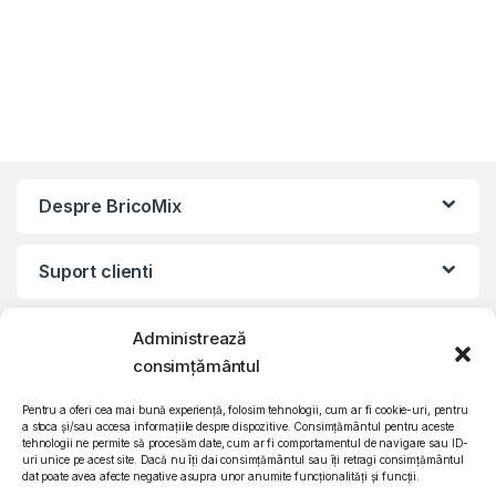
racire, Blocare acces copii,
Argintiu
Despre BricoMix
Suport clienti
Informatii legale
Administrează
consimțământul
©2010 – 2024 Quattro SRL
Pentru a oferi cea mai bună experiență, folosim tehnologii, cum ar fi cookie-uri, pentru
CIF: RO15571358 | Reg. com: J26/839/2003
a stoca și/sau accesa informațiile despre dispozitive. Consimțământul pentru aceste
tehnologii ne permite să procesăm date, cum ar fi comportamentul de navigare sau ID-
uri unice pe acest site. Dacă nu îți dai consimțământul sau îți retragi consimțământul
dat poate avea afecte negative asupra unor anumite funcționalități și funcții.