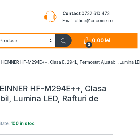
Contact
0732 610 473
Email: office@bricomix.ro
0,00
lei
0
EINNER HF-M294E++, Clasa E, 294L, Termostat Ajustabil, Lumina LED, 
HEINNER HF-M294E++, Clasa
bil, Lumina LED, Rafturi de
itate:
100 în stoc