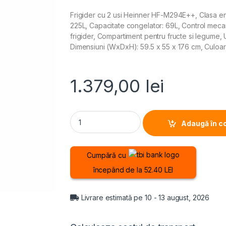
Frigider cu 2 usi Heinner HF-M294E++, Clasa ener
225L, Capacitate congelator: 69L, Control mecanic
frigider, Compartiment pentru fructe si legume, 
Dimensiuni (WxDxH): 59.5 x 55 x 176 cm, Culoar
1.379,00
lei
FRIGIDER CU DOUA USI HEINNER HF-M294E++, C
Adaugă în c
Cumpără cu
începând de la 52.40 LEI
Livrare estimată pe 10 - 13 august, 2026