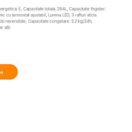
getica: E, Capacitate totala: 294L, Capacitate frigider:
 cu termostat ajustabil, Lumina LED, 3 rafturi sticla
Usi reversibile, Capacitate congelare: 3.2 kg/24h,
e: alb
lasa E, 294L, Termostat Ajustabil, Lumina LED, Rafturi de st
oș