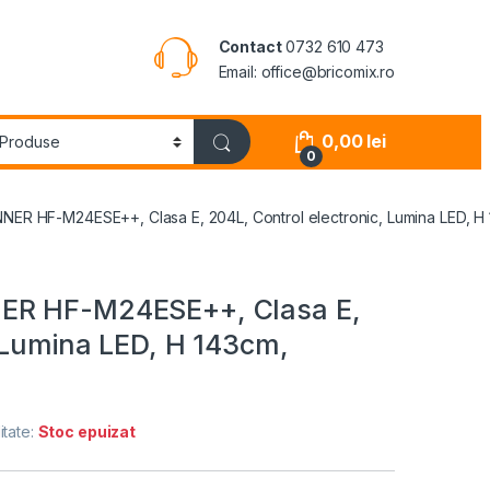
Contact
0732 610 473
Email: office@bricomix.ro
0,00
lei
0
NER HF-M24ESE++, Clasa E, 204L, Control electronic, Lumina LED, H 
NER HF-M24ESE++, Clasa E,
, Lumina LED, H 143cm,
itate:
Stoc epuizat