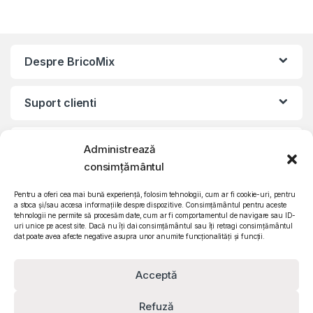
Despre BricoMix
Suport clienti
Informatii legale
Administrează
consimțământul
©2010 – 2024 Quattro SRL
Pentru a oferi cea mai bună experiență, folosim tehnologii, cum ar fi cookie-uri, pentru
CIF: RO15571358 | Reg. com: J26/839/2003
a stoca și/sau accesa informațiile despre dispozitive. Consimțământul pentru aceste
tehnologii ne permite să procesăm date, cum ar fi comportamentul de navigare sau ID-
uri unice pe acest site. Dacă nu îți dai consimțământul sau îți retragi consimțământul
dat poate avea afecte negative asupra unor anumite funcționalități și funcții.
Acceptă
Refuză