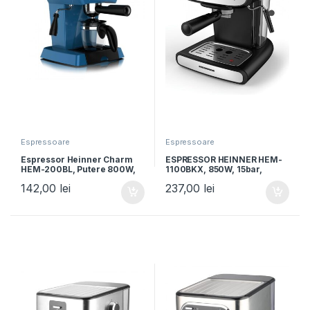
Espressoare
Espressoare
Espressor Heinner Charm
ESPRESSOR HEINNER HEM-
HEM-200BL, Putere 800W,
1100BKX, 850W, 15bar,
250ml, 3.5 bar, albastru
rezervor detasabil 1.2L,
142,00
lei
237,00
lei
Negru/Inox