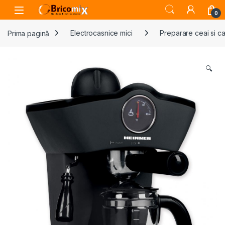
Skip to navigation
Skip to content
Open
0
Prima pagină
Electrocasnice mici
Preparare ceai si c
🔍