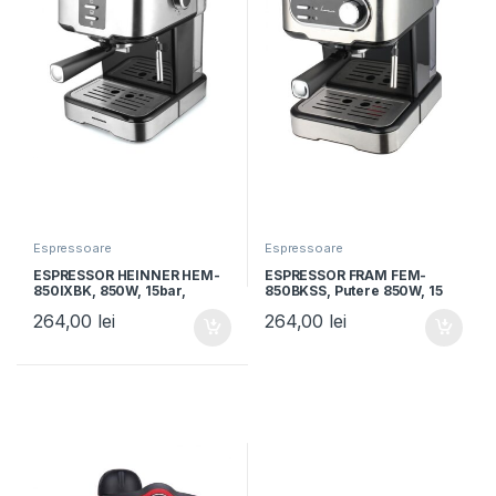
Espressoare
Espressoare
ESPRESSOR HEINNER HEM-
ESPRESSOR FRAM FEM-
850IXBK, 850W, 15bar,
850BKSS, Putere 850W, 15
rezervor detasabil 1.5L, filtru
bar, Rezervor apa 1.5L,
264,00
lei
264,00
lei
dublu din inox, Negru/Inox
Argintiu