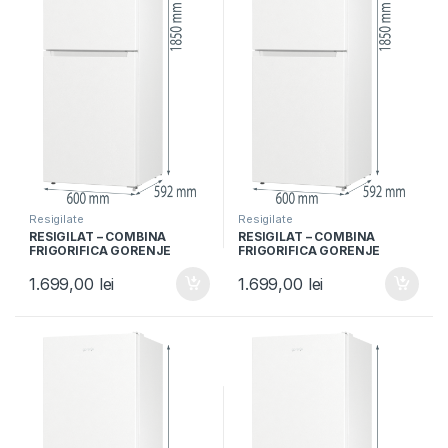
Resigilate
Resigilate
RESIGILAT – COMBINA
RESIGILAT – COMBINA
FRIGORIFICA GORENJE
FRIGORIFICA GORENJE
NRK6191EW4, Clasa F, 300L,
NRK6191EW4, Clasa F, 300L,
NoFrost Plus, IonAir,
NoFrost Plus, IonAir,
1.699,00
lei
1.699,00
lei
Multiflow 360°, Alb
Multiflow 360°, Alb