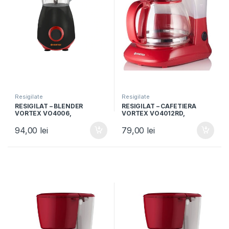
Resigilate
Resigilate
RESIGILAT – BLENDER
RESIGILAT – CAFETIERA
VORTEX VO4006,
VORTEX VO4012RD,
Capacitate 1.5L, Putere
Capacitate 1.25L, 750W, 10
600W, 2 trepte viteza,
cesti, Rosu
94,00
lei
79,00
lei
Negru/Rosu