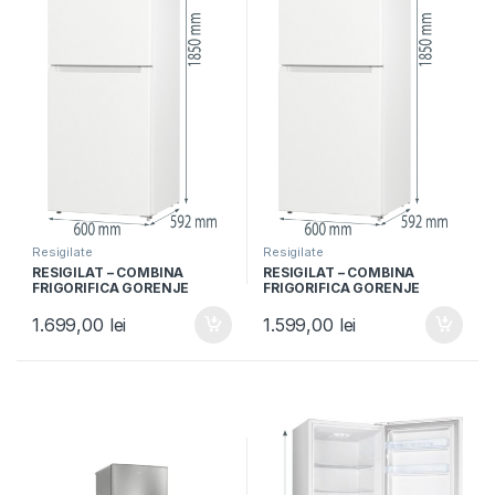
Resigilate
Resigilate
RESIGILAT – COMBINA
RESIGILAT – COMBINA
FRIGORIFICA GORENJE
FRIGORIFICA GORENJE
NRK6191EW4, Clasa F, 300L,
NRK6191EW4, Clasa F, 300L,
NoFrost Plus, IonAir,
NoFrost Plus, IonAir,
1.699,00
lei
1.599,00
lei
Multiflow 360°, Alb
Multiflow 360°, Alb