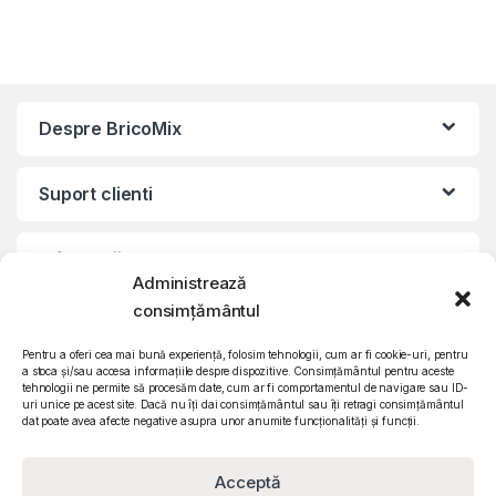
Despre BricoMix
Suport clienti
Informatii legale
Administrează
consimțământul
©2010 – 2024 Quattro SRL
CIF: RO15571358 | Reg. com: J26/839/2003
Pentru a oferi cea mai bună experiență, folosim tehnologii, cum ar fi cookie-uri, pentru
a stoca și/sau accesa informațiile despre dispozitive. Consimțământul pentru aceste
tehnologii ne permite să procesăm date, cum ar fi comportamentul de navigare sau ID-
uri unice pe acest site. Dacă nu îți dai consimțământul sau îți retragi consimțământul
dat poate avea afecte negative asupra unor anumite funcționalități și funcții.
Acceptă