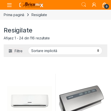
Skip to navigation
Skip to content
Open
0
Prima pagină
Resigilate
Resigilate
Afișez 1 - 24 din 116 rezultate
Filtre