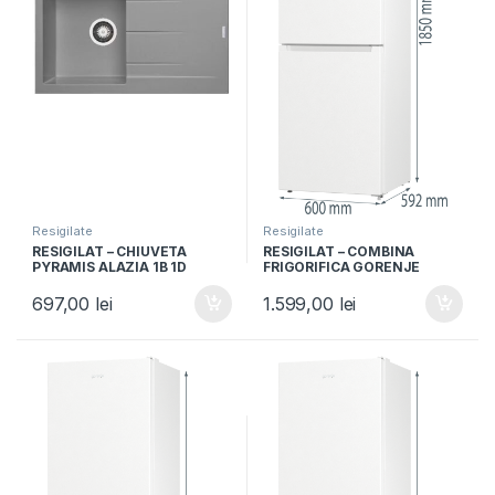
Resigilate
Resigilate
RESIGILAT – CHIUVETA
RESIGILAT – COMBINA
PYRAMIS ALAZIA 1B 1D
FRIGORIFICA GORENJE
79×50 IRON GREY, Granit,
NRK6191EW4, Clasa F, 300L,
Reversibil, Montare pe blat,
NoFrost Plus, IonAir,
697,00
lei
1.599,00
lei
Iron grey
Multiflow 360°, Alb