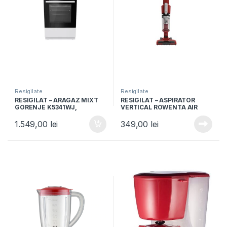
Resigilate
Resigilate
RESIGILAT – ARAGAZ MIXT
RESIGILAT – ASPIRATOR
GORENJE K5341WJ,
VERTICAL ROWENTA AIR
50x60cm, 4 arzatoare gaz,
FORCE LIGHT RH6543, 14.4V,
Cuptor electric, 9 functii,
Recipient 0.65L
1.549,00
lei
349,00
lei
Clasa A, Grill, Alb