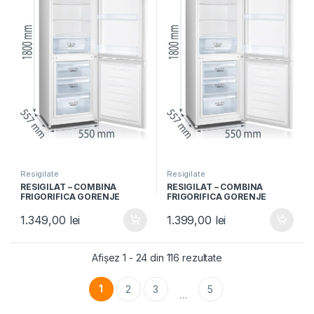
Resigilate
Resigilate
RESIGILAT – COMBINA
RESIGILAT – COMBINA
FRIGORIFICA GORENJE
FRIGORIFICA GORENJE
RK4181PW4, Clasa F, 269L,
RK4181PW4, Clasa F, 269L,
Usi reversibile, H 180cm, Alb
Usi reversibile, H 180cm, Alb
1.349,00
lei
1.399,00
lei
Afișez 1 - 24 din 116 rezultate
1
2
3
5
…