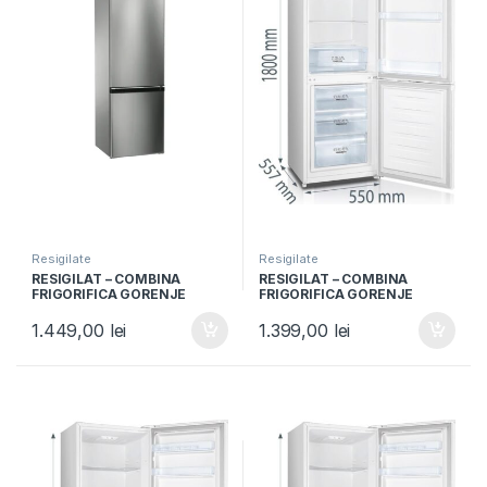
Resigilate
Resigilate
RESIGILAT – COMBINA
RESIGILAT – COMBINA
FRIGORIFICA GORENJE
FRIGORIFICA GORENJE
RK4171ANX, Clasa A+, 285L,
RK4181PW4, Clasa F, 269L,
Usi reversibile, H 176cm,
Usi reversibile, H 180cm, Alb
1.449,00
lei
1.399,00
lei
Inox