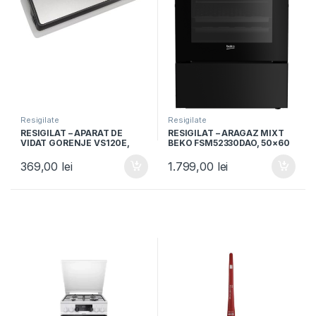
Resigilate
Resigilate
RESIGILAT – APARAT DE
RESIGILAT – ARAGAZ MIXT
VIDAT GORENJE VS120E,
BEKO FSM52330DAO, 50×60
120W, Vidare umeda si
cm, 4 arzatoare gaz,
uscata, Functie sigilare,
Aprindere electrica, Cuptor
369,00
lei
1.799,00
lei
Argintiu/Negru
electric, Grill, Negru