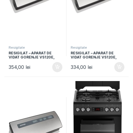
Resigilate
Resigilate
RESIGILAT – APARAT DE
RESIGILAT – APARAT DE
VIDAT GORENJE VS120E,
VIDAT GORENJE VS120E,
120W, Vidare umeda si
120W, Vidare umeda si
uscata, Functie sigilare,
uscata, Functie sigilare,
354,00
lei
334,00
lei
Argintiu/Negru
Argintiu/Negru