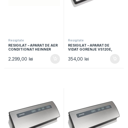
Resigilate
Resigilate
RESIGILAT – APARAT DE AER
RESIGILAT – APARAT DE
CONDITIONAT HEINNER
VIDAT GORENJE VS120E,
HAC-HS18WH++, 18000BTU,
120W, Vidare umeda si
Clasa A++, Timer, Alb
uscata, Functie sigilare,
2.299,00
lei
354,00
lei
Argintiu/Negru