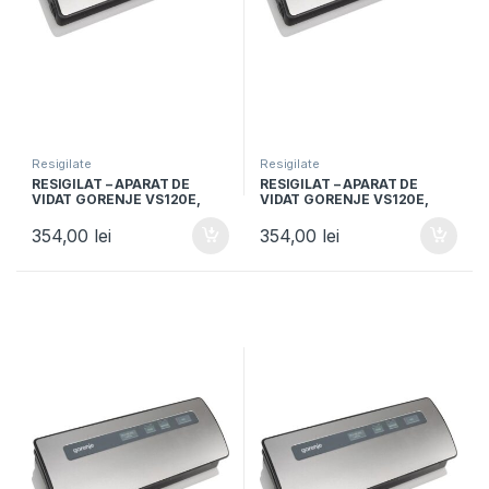
Resigilate
Resigilate
RESIGILAT – APARAT DE
RESIGILAT – APARAT DE
VIDAT GORENJE VS120E,
VIDAT GORENJE VS120E,
120W, Vidare umeda si
120W, Vidare umeda si
uscata, Functie sigilare,
uscata, Functie sigilare,
354,00
lei
354,00
lei
Argintiu/Negru
Argintiu/Negru