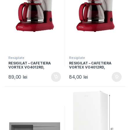
Resigilate
Resigilate
RESIGILAT – CAFETIERA
RESIGILAT – CAFETIERA
VORTEX VO4012RD,
VORTEX VO4012RD,
Capacitate 1.25L, Putere
Capacitate 1.25L, Putere
750W, 10 cesti, Rosu
750W, 10 cesti, Rosu
89,00
lei
84,00
lei