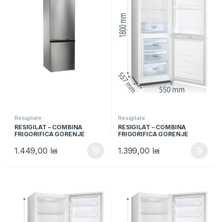
Resigilate
Resigilate
RESIGILAT – COMBINA
RESIGILAT – COMBINA
FRIGORIFICA GORENJE
FRIGORIFICA GORENJE
RK4171ANX, Clasa A+, 285L,
RK4181PW4, Clasa F, 269L,
Usi reversibile, H 176cm,
Usi reversibile, H 180cm, Alb
1.449,00
lei
1.399,00
lei
Inox