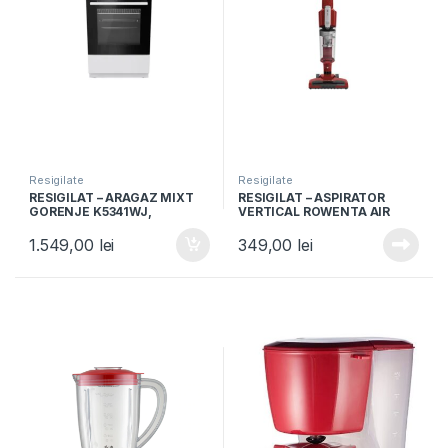
Resigilate
Resigilate
RESIGILAT – ARAGAZ MIXT
RESIGILAT – ASPIRATOR
GORENJE K5341WJ,
VERTICAL ROWENTA AIR
50x60cm, 4 arzatoare gaz,
FORCE LIGHT RH6543, 14.4V,
Cuptor electric, 9 functii,
Recipient 0.65L
1.549,00
lei
349,00
lei
Clasa A, Grill, Alb