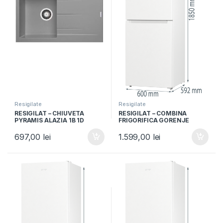
Resigilate
Resigilate
RESIGILAT – CHIUVETA
RESIGILAT – COMBINA
PYRAMIS ALAZIA 1B 1D
FRIGORIFICA GORENJE
79×50 IRON GREY, Granit,
NRK6191EW4, Clasa F, 300L,
Reversibil, Montare pe blat,
NoFrost Plus, IonAir,
697,00
lei
1.599,00
lei
Iron grey
Multiflow 360°, Alb