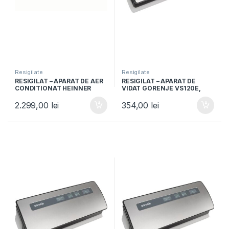
Resigilate
Resigilate
RESIGILAT – APARAT DE AER
RESIGILAT – APARAT DE
CONDITIONAT HEINNER
VIDAT GORENJE VS120E,
HAC-HS18WH++, 18000BTU,
120W, Vidare umeda si
Clasa A++, Timer, Alb
uscata, Functie sigilare,
2.299,00
lei
354,00
lei
Argintiu/Negru