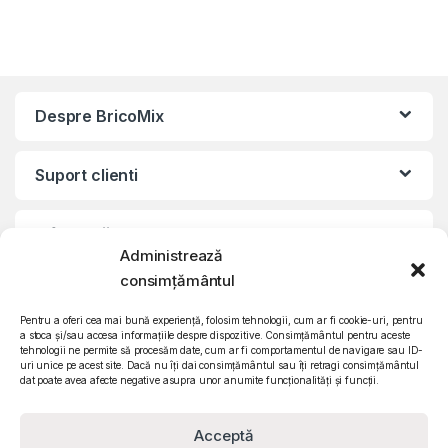
Despre BricoMix
Suport clienti
Informatii legale
Administrează
consimțământul
©2010 – 2024 Quattro SRL
CIF: RO15571358 | Reg. com: J26/839/2003
Pentru a oferi cea mai bună experiență, folosim tehnologii, cum ar fi cookie-uri, pentru
a stoca și/sau accesa informațiile despre dispozitive. Consimțământul pentru aceste
tehnologii ne permite să procesăm date, cum ar fi comportamentul de navigare sau ID-
uri unice pe acest site. Dacă nu îți dai consimțământul sau îți retragi consimțământul
dat poate avea afecte negative asupra unor anumite funcționalități și funcții.
Acceptă