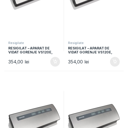
Resigilate
Resigilate
RESIGILAT – APARAT DE
RESIGILAT – APARAT DE
VIDAT GORENJE VS120E,
VIDAT GORENJE VS120E,
120W, Vidare umeda si
120W, Vidare umeda si
uscata, Functie sigilare,
uscata, Functie sigilare,
354,00
lei
354,00
lei
Argintiu/Negru
Argintiu/Negru