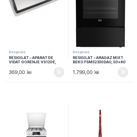
Resigilate
Resigilate
RESIGILAT – APARAT DE
RESIGILAT – ARAGAZ MIXT
VIDAT GORENJE VS120E,
BEKO FSM52330DAO, 50×60
120W, Vidare umeda si
cm, 4 arzatoare gaz,
uscata, Functie sigilare,
Aprindere electrica, Cuptor
369,00
lei
1.799,00
lei
Argintiu/Negru
electric, Grill, Negru