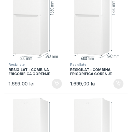
Resigilate
Resigilate
RESIGILAT – COMBINA
RESIGILAT – COMBINA
FRIGORIFICA GORENJE
FRIGORIFICA GORENJE
NRK6191EW4, Clasa F, 300L,
NRK6191EW4, Clasa F, 300L,
NoFrost Plus, IonAir,
NoFrost Plus, IonAir,
1.699,00
lei
1.699,00
lei
Multiflow 360°, Alb
Multiflow 360°, Alb