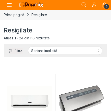
Skip to navigation
Skip to content
Open
0
Prima pagină
Resigilate
Resigilate
Afișez 1 - 24 din 116 rezultate
Filtre