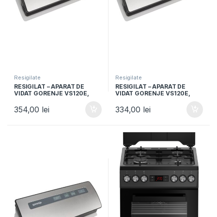
Resigilate
Resigilate
RESIGILAT – APARAT DE
RESIGILAT – APARAT DE
VIDAT GORENJE VS120E,
VIDAT GORENJE VS120E,
120W, Vidare umeda si
120W, Vidare umeda si
uscata, Functie sigilare,
uscata, Functie sigilare,
354,00
lei
334,00
lei
Argintiu/Negru
Argintiu/Negru