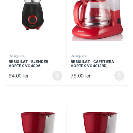
Resigilate
Resigilate
RESIGILAT – BLENDER
RESIGILAT – CAFETIERA
VORTEX VO4006,
VORTEX VO4012RD,
Capacitate 1.5L, Putere
Capacitate 1.25L, 750W, 10
600W, 2 trepte viteza,
cesti, Rosu
94,00
lei
79,00
lei
Negru/Rosu