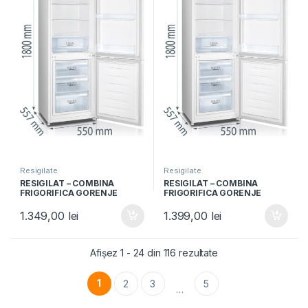
Resigilate
Resigilate
RESIGILAT – COMBINA
RESIGILAT – COMBINA
FRIGORIFICA GORENJE
FRIGORIFICA GORENJE
RK4181PW4, Clasa F, 269L,
RK4181PW4, Clasa F, 269L,
Usi reversibile, H 180cm, Alb
Usi reversibile, H 180cm, Alb
1.349,00
lei
1.399,00
lei
Afișez 1 - 24 din 116 rezultate
1
2
3
5
…