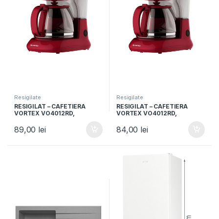
Resigilate
Resigilate
RESIGILAT – CAFETIERA
RESIGILAT – CAFETIERA
VORTEX VO4012RD,
VORTEX VO4012RD,
Capacitate 1.25L, Putere
Capacitate 1.25L, Putere
750W, 10 cesti, Rosu
750W, 10 cesti, Rosu
89,00
lei
84,00
lei