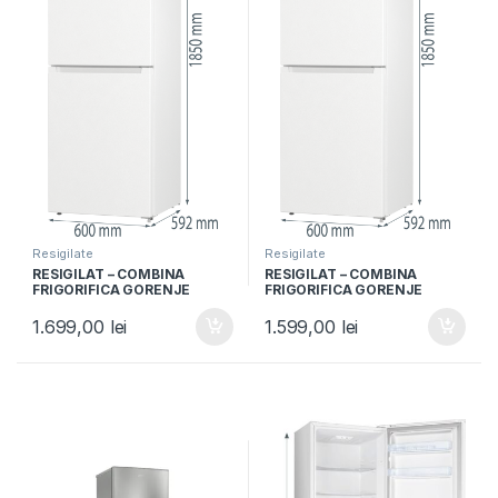
Resigilate
Resigilate
RESIGILAT – COMBINA
RESIGILAT – COMBINA
FRIGORIFICA GORENJE
FRIGORIFICA GORENJE
NRK6191EW4, Clasa F, 300L,
NRK6191EW4, Clasa F, 300L,
NoFrost Plus, IonAir,
NoFrost Plus, IonAir,
1.699,00
lei
1.599,00
lei
Multiflow 360°, Alb
Multiflow 360°, Alb