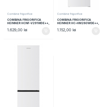
Combine frigorifice
Combine frigorifice
COMBINA FRIGORIFICA
COMBINA FRIGORIFICA
HEINNER HCNF-V291WDE++,
HEINNER HC-HM260WDE++,
Clasa E, 294L, No Frost,
Clasa E, 260L, Control
1.629,00
lei
1.152,00
lei
Dozator de apa, Display
electronic, Dozator de apa,
interior, Control electronic,
Iluminare LED, Usi
Iluminare LED, Alara usa
reversibile, H 180cm, Alb
deschisa, H 186cm, Alb