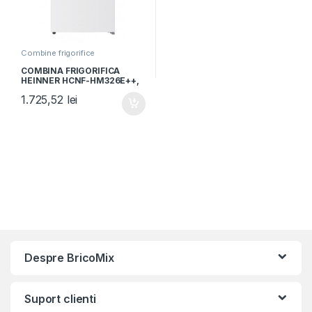
Combine frigorifice
COMBINA FRIGORIFICA
HEINNER HCNF-HM326E++,
Clasa E, 326L, No Frost,
1.725,52
lei
Display interior, Control
electronic, H 201cm, Alb
Despre BricoMix
Suport clienti