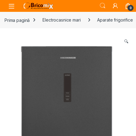
Skip to navigation
Skip to content
Open
0
Prima pagină
Electrocasnice mari
Aparate frigorifice
🔍