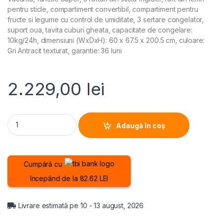
pentru sticle, compartiment convertibil, compartiment pentru
fructe si legume cu control de umiditate, 3 sertare congelator,
suport oua, tavita cuburi gheata, capacitate de congelare:
10kg/24h, dimensiuni (WxDxH): 60 x 67.5 x 200.5 cm, culoare:
Gri Antracit texturat, garantie: 36 luni
2.229,00
lei
COMBINA FRIGORIFICA HEINNER HCNF-HM377INVDGHC, Clasa C,
Adaugă în coș
Cumpără cu
începând de la 82.62 LEI
Livrare estimată pe 10 - 13 august, 2026