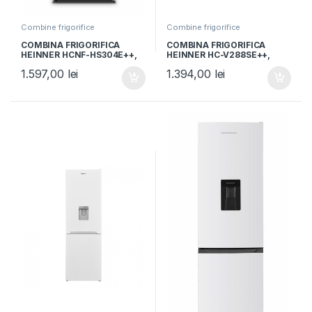
Combine frigorifice
Combine frigorifice
COMBINA FRIGORIFICA
COMBINA FRIGORIFICA
HEINNER HCNF-HS304E++,
HEINNER HC-V288SE++,
Clasa E, 304L, No Frost,
Clasa E, 288L, Less frost,
1.597,00
lei
1.394,00
lei
Multi Air Flow, Control
Control mecanic, Iluminare
electronic, H 186cm, Alb
LED, H 180cm, Argintiu