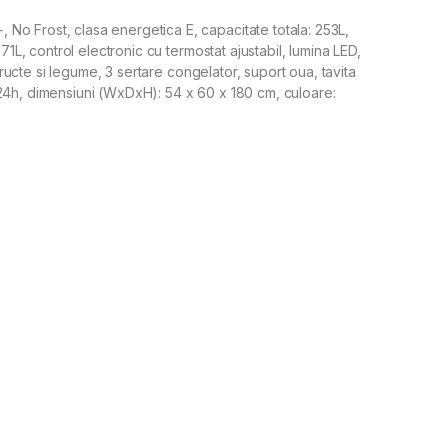
o Frost, clasa energetica E, capacitate totala: 253L,
71L, control electronic cu termostat ajustabil, lumina LED,
 fructe si legume, 3 sertare congelator, suport oua, tavita
24h, dimensiuni (WxDxH): 54 x 60 x 180 cm, culoare: