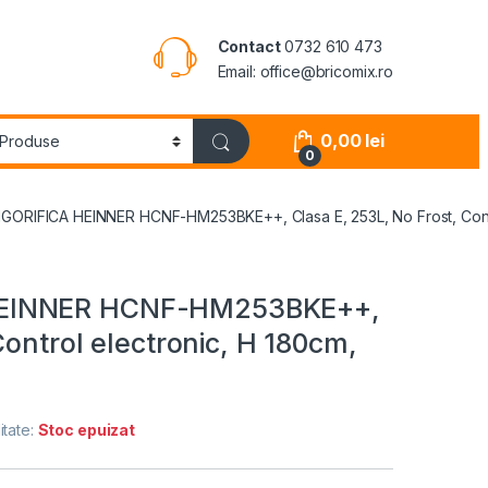
Contact
0732 610 473
Email: office@bricomix.ro
0,00
lei
0
ORIFICA HEINNER HCNF-HM253BKE++, Clasa E, 253L, No Frost, Contr
HEINNER HCNF-HM253BKE++,
Control electronic, H 180cm,
itate:
Stoc epuizat