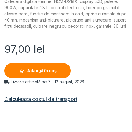
Cafetiera digitala Heinner HCM-D918X, display LCD, putere:
900W, capacitate: 1.8 L, control electronic, timer programabil,
afisare ceas, functie de mentinere la cald, oprire automata dupa
40 min, mecanism anti-picurare, picioruse anti alunecare, suport
filtru detasabil, culoare: negru cu decoratii inox, garantie: 36 luni
97,00
lei
Adaugă în coș
Livrare estimată pe 7 - 12 august, 2026
Calculeaza costul de transport