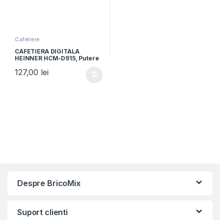
Cafetiere
CAFETIERA DIGITALA
HEINNER HCM-D915, Putere
900W, Capacitate 1.5L,
127,00
lei
Timer, LCD, Negru-Inox
Despre BricoMix
Suport clienti