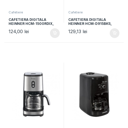
Cafetiere
Cafetiere
CAFETIERA DIGITALA
CAFETIERA DIGITALA
HEINNER HCM-1500RDIX,
HEINNER HCM-D915BKS,
Putere 900W, Capacitate
Putere 900W, Capacitate
124,00
lei
129,13
lei
1.5L, Timer, Display Led,
1.5L, Timer, Negru/Inox
Rosu/Negru