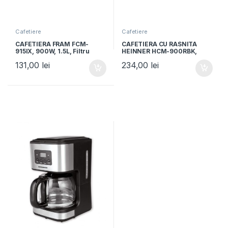
Cafetiere
Cafetiere
CAFETIERA FRAM FCM-
CAFETIERA CU RASNITA
915IX, 900W, 1.5L, Filtru
HEINNER HCM-900RBK,
detasabil si lavabil, Functie
putere 900W, Capacitate:
131,00
lei
234,00
lei
anti-picurare, Argintiu
0.6L, Rasnita incorporata,
Negru