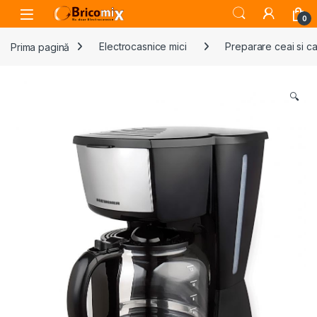
Skip to navigation
Skip to content
Open
0
Prima pagină
Electrocasnice mici
Preparare ceai si c
🔍