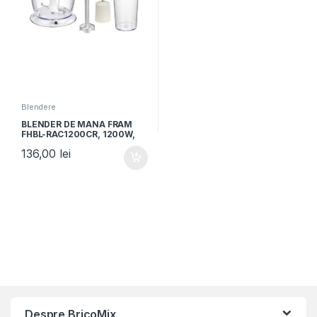
Blendere
BLENDER DE MANA FRAM
FHBL-RAC1200CR, 1200W,
Capacitate tocator: 500ml,
136,00
lei
Capacitate cana de mixare:
600ml, Crem
Despre BricoMix