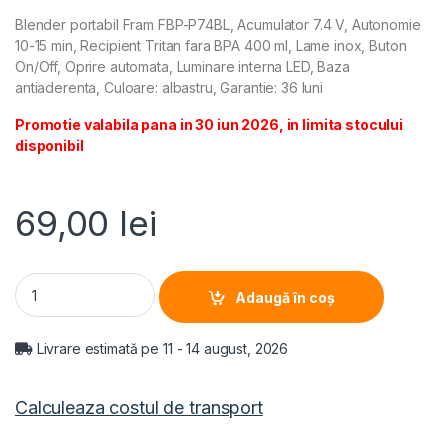
Blender portabil Fram FBP-P74BL, Acumulator 7.4 V, Autonomie
10-15 min, Recipient Tritan fara BPA 400 ml, Lame inox, Buton
On/Off, Oprire automata, Luminare interna LED, Baza
antiaderenta, Culoare: albastru, Garantie: 36 luni
Promotie valabila pana in 30 iun 2026, in limita stocului
disponibil
69,00
lei
BLENDER PORTABIL FRAM FBP-P74BL, Acumulator 7.4V, Recipi
Adaugă în coș
Livrare estimată pe 11 - 14 august, 2026
Calculeaza costul de transport