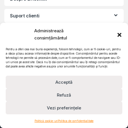
Suport clienti
Administrează
Informatii legale
consimțământul
©2010 – 2024 Quattro SRL
Pentru a oferi cea mai bună experiență, folosim tehnologii, cum ar fi cookie-uri, pentru
a stoca și/sau accesa informațiile despre dispozitive. Consimțământul pentru aceste
CIF: RO15571358 | Reg. com: J26/839/2003
tehnologii ne permite să procesăm date, cum ar fi comportamentul de navigare sau ID-
uri unice pe acest site. Dacă nu îți dai consimțământul sau îți retragi consimțământul
dat poate avea afecte negative asupra unor anumite funcționalități și funcții.
Acceptă
Refuză
Vezi preferințele
Contact
Politică cookie-uri
Politica de confidentialitate
0732 610 473