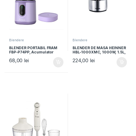
Blendere
Blendere
BLENDER PORTABIL FRAM
BLENDER DE MASA HEINNER
FBP-P74PP, Acumulator
HBL-1000XMC, 1000W, 1.5L,
7.4V, Recipient 400ml, Lame
6 programe, functie Pulse,
68,00
lei
224,00
lei
inox, Cablu incarcare TYPE-
Negru/Argintiu
C, Mov