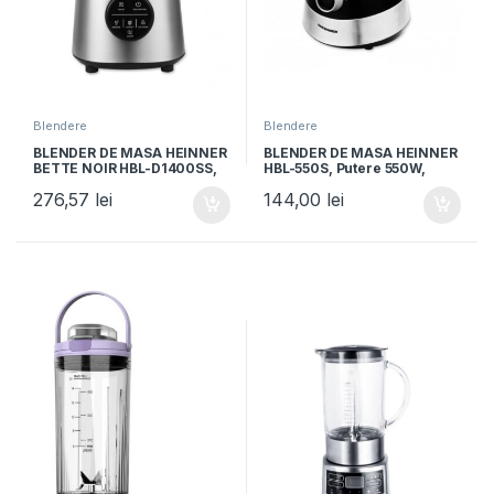
Blendere
Blendere
BLENDER DE MASA HEINNER
BLENDER DE MASA HEINNER
BETTE NOIR HBL-D1400SS,
HBL-550S, Putere 550W,
1400W, Capacitate bol sticla
Capacitate bol 1.5L, 2 viteze
276,57
lei
144,00
lei
1.75L, Control digital,
+ functie Pulse,
Multifunctional,
Negru/Argintiu
Negru/argintiu