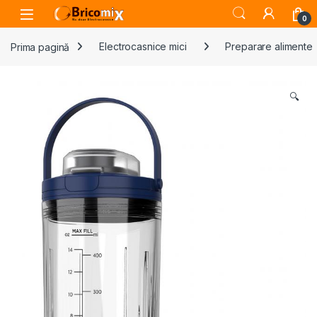
Skip to navigation
Skip to content
Open
0
Prima pagină
Electrocasnice mici
Preparare alimente
🔍