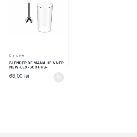
Blendere
BLENDER DE MANA HEINNER
NEWFLEX-600 HHB-
D600WHR, Putere 600W, 2
68,00
lei
viteze, Pahar gradat 0.7L,
Lame inox, Alb/Rosu/Verde