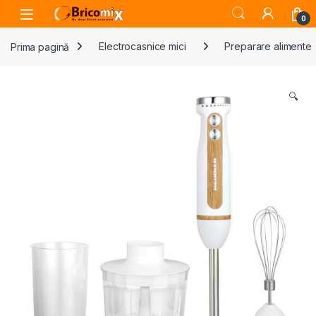
Skip to navigation
Skip to content
Open
0
Prima pagină
Electrocasnice mici
Preparare alimente
🔍