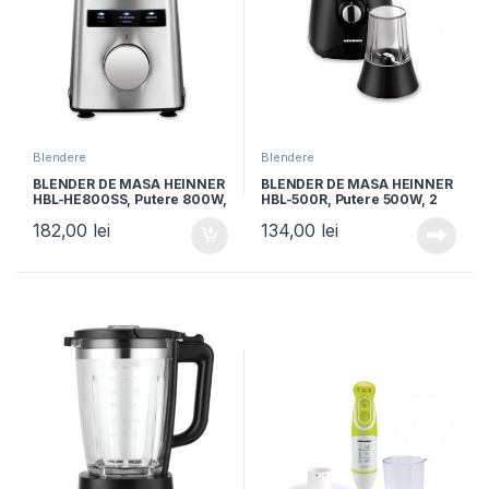
Blendere
Blendere
BLENDER DE MASA HEINNER
BLENDER DE MASA HEINNER
HBL-HE800SS, Putere 800W,
HBL-500R, Putere 500W, 2
Bol din sticla 1.5L, Lame din
Viteze + Pulse, Bol 1.5L,
182,00
lei
134,00
lei
otel inoxidabil, Argintiu
Rasnita, Negru