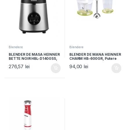
Blendere
Blendere
BLENDER DE MASA HEINNER
BLENDER DE MANA HEINNER
BETTE NOIR HBL-D1400SS,
CHARM HB-600GR, Putere
1400W, Capacitate bol sticla
600W, 5 viteze, Functie
276,57
lei
94,00
lei
1.75L, Control digital,
Turbo, Tel, Tocator,
Multifunctional,
Alb/Verde
Negru/argintiu