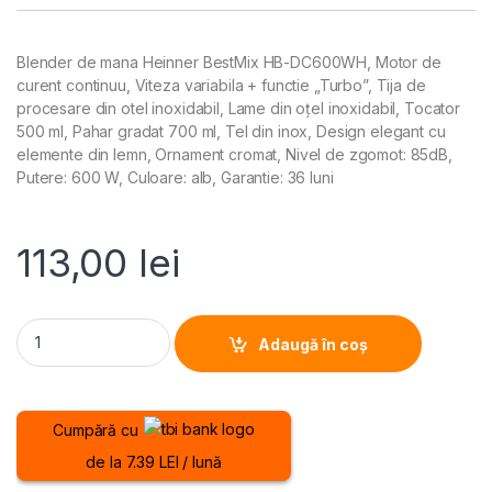
Blender de mana Heinner BestMix HB-DC600WH, Motor de
curent continuu, Viteza variabila + functie „Turbo”, Tija de
procesare din otel inoxidabil, Lame din oțel inoxidabil, Tocator
500 ml, Pahar gradat 700 ml, Tel din inox, Design elegant cu
elemente din lemn, Ornament cromat, Nivel de zgomot: 85dB,
Putere: 600 W, Culoare: alb, Garantie: 36 luni
113,00
lei
BLENDER DE MANA HEINNER BESTMIX HB-DC600WH, Putere 600W, 
Adaugă în coș
Cumpără cu
de la 7.39 LEI / lună