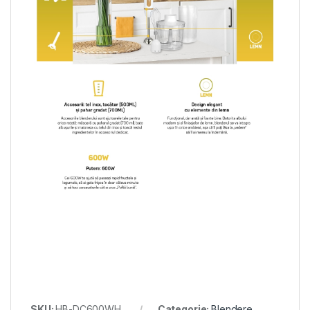
SKU:
HB-DC600WH
Categorie:
Blendere