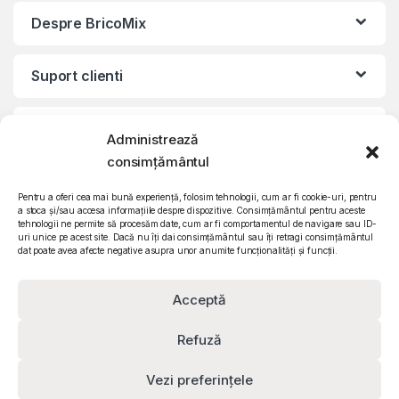
Despre BricoMix
Suport clienti
Informatii legale
Administrează
consimțământul
©2010 – 2024 Quattro SRL
CIF: RO15571358 | Reg. com: J26/839/2003
Pentru a oferi cea mai bună experiență, folosim tehnologii, cum ar fi cookie-uri, pentru
a stoca și/sau accesa informațiile despre dispozitive. Consimțământul pentru aceste
tehnologii ne permite să procesăm date, cum ar fi comportamentul de navigare sau ID-
uri unice pe acest site. Dacă nu îți dai consimțământul sau îți retragi consimțământul
dat poate avea afecte negative asupra unor anumite funcționalități și funcții.
Acceptă
Refuză
Vezi preferințele