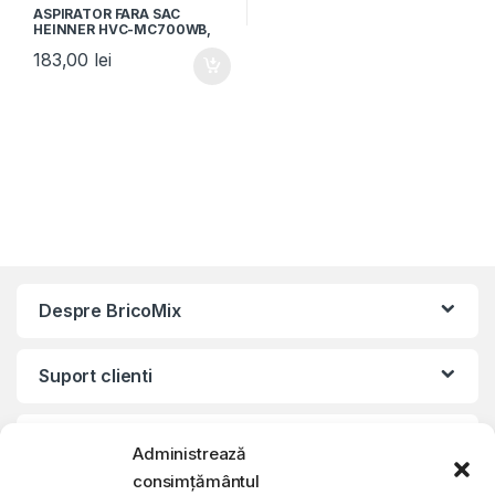
ASPIRATOR FARA SAC
HEINNER HVC-MC700WB,
Putere 700W, Capacitate 2L,
183,00
lei
Filtru Hepa 10, Albastru/Alb
Despre BricoMix
Suport clienti
Informatii legale
Administrează
consimțământul