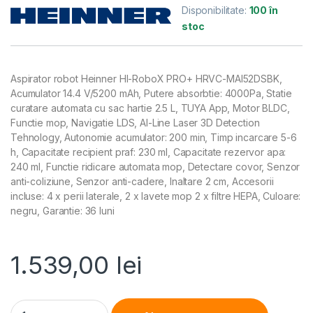
Disponibilitate:
100 în
stoc
Aspirator robot Heinner HI-RoboX PRO+ HRVC-MAI52DSBK,
Acumulator 14.4 V/5200 mAh, Putere absorbtie: 4000Pa, Statie
curatare automata cu sac hartie 2.5 L, TUYA App, Motor BLDC,
Functie mop, Navigatie LDS, AI-Line Laser 3D Detection
Tehnology, Autonomie acumulator: 200 min, Timp incarcare 5-6
h, Capacitate recipient praf: 230 ml, Capacitate rezervor apa:
240 ml, Functie ridicare automata mop, Detectare covor, Senzor
anti-coliziune, Senzor anti-cadere, Inaltare 2 cm, Accesorii
incluse: 4 x perii laterale, 2 x lavete mop 2 x filtre HEPA, Culoare:
negru, Garantie: 36 luni
1.539,00
lei
ASPIRATOR ROBOT HEINNER HI-ROBOX PRO+ HRVC-MAI52DSBK, WI