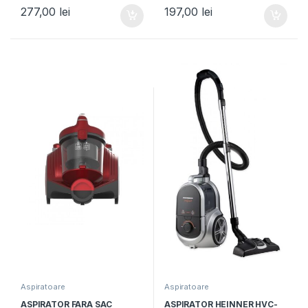
700W, Filtru HEPA 12, Perie
Sac textil 1.6L, Control
277,00
lei
197,00
lei
ECO, Sac textil 3L, Tub din
variabil al puterii, Rosu
metal, Viteza variabila, Alb
Aspiratoare
Aspiratoare
ASPIRATOR FARA SAC
ASPIRATOR HEINNER HVC-