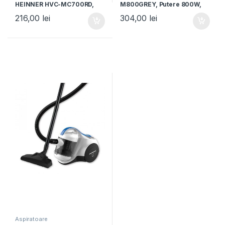
HEINNER HVC-MC700RD,
M800GREY, Putere 800W,
Putere 700W, Filtrare
Sistem ciclonic cu filtru
216,00
lei
304,00
lei
ciclonica, Filtru Hepa 12,
HEPA 12, Perie ECO, Putere
Rosu
de absorbtie: 160W, Tub
telescopic din metal, Gri
Aspiratoare