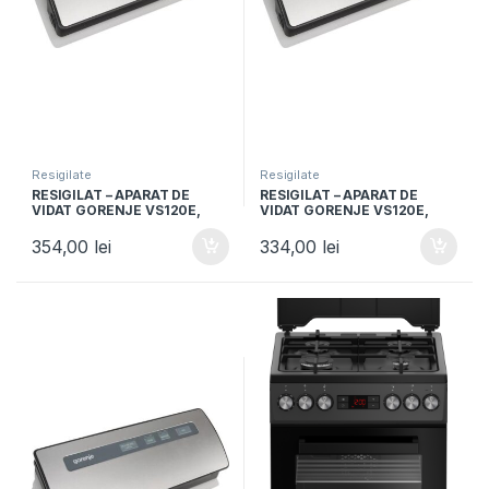
Resigilate
Resigilate
RESIGILAT – APARAT DE
RESIGILAT – APARAT DE
VIDAT GORENJE VS120E,
VIDAT GORENJE VS120E,
120W, Vidare umeda si
120W, Vidare umeda si
uscata, Functie sigilare,
uscata, Functie sigilare,
354,00
lei
334,00
lei
Argintiu/Negru
Argintiu/Negru