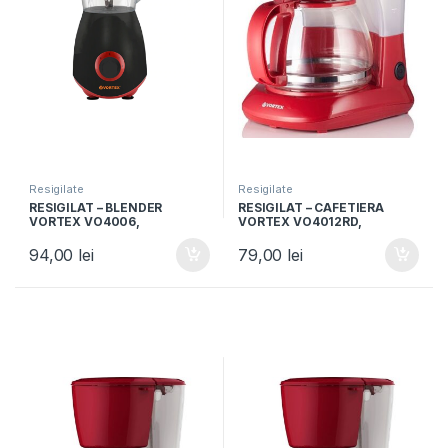
Resigilate
Resigilate
RESIGILAT – BLENDER
RESIGILAT – CAFETIERA
VORTEX VO4006,
VORTEX VO4012RD,
Capacitate 1.5L, Putere
Capacitate 1.25L, 750W, 10
600W, 2 trepte viteza,
cesti, Rosu
94,00
lei
79,00
lei
Negru/Rosu