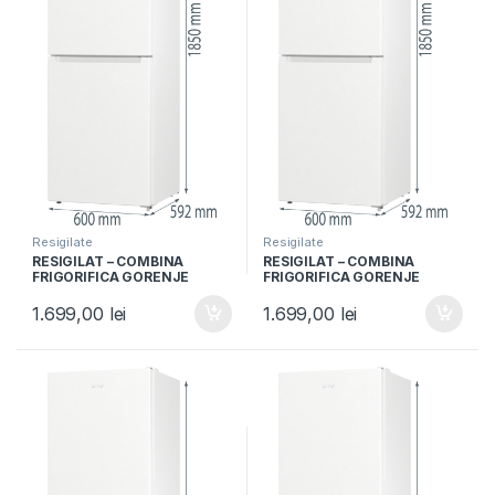
Resigilate
Resigilate
RESIGILAT – COMBINA
RESIGILAT – COMBINA
FRIGORIFICA GORENJE
FRIGORIFICA GORENJE
NRK6191EW4, Clasa F, 300L,
NRK6191EW4, Clasa F, 300L,
NoFrost Plus, IonAir,
NoFrost Plus, IonAir,
1.699,00
lei
1.699,00
lei
Multiflow 360°, Alb
Multiflow 360°, Alb