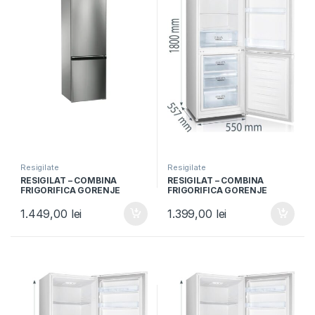
Resigilate
Resigilate
RESIGILAT – COMBINA
RESIGILAT – COMBINA
FRIGORIFICA GORENJE
FRIGORIFICA GORENJE
RK4171ANX, Clasa A+, 285L,
RK4181PW4, Clasa F, 269L,
Usi reversibile, H 176cm,
Usi reversibile, H 180cm, Alb
1.449,00
lei
1.399,00
lei
Inox