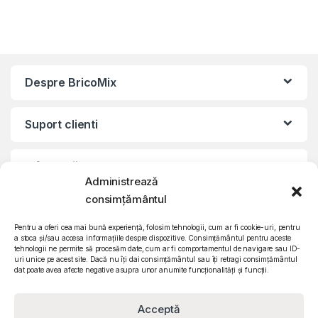
Despre BricoMix
Suport clienti
Informatii legale
Administrează
consimțământul
©2010 – 2024 Quattro SRL
CIF: RO15571358 | Reg. com: J26/839/2003
Pentru a oferi cea mai bună experiență, folosim tehnologii, cum ar fi cookie-uri, pentru
a stoca și/sau accesa informațiile despre dispozitive. Consimțământul pentru aceste
tehnologii ne permite să procesăm date, cum ar fi comportamentul de navigare sau ID-
uri unice pe acest site. Dacă nu îți dai consimțământul sau îți retragi consimțământul
dat poate avea afecte negative asupra unor anumite funcționalități și funcții.
Acceptă