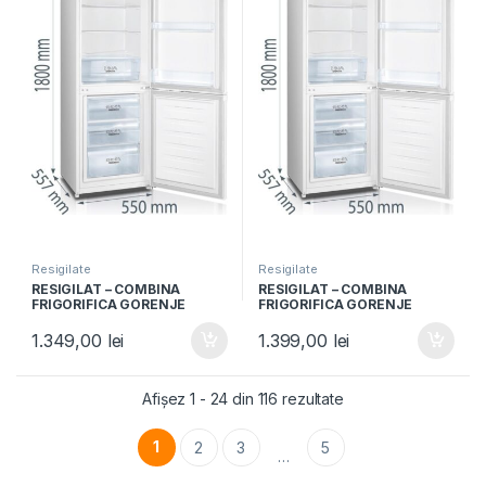
Resigilate
Resigilate
RESIGILAT – COMBINA
RESIGILAT – COMBINA
FRIGORIFICA GORENJE
FRIGORIFICA GORENJE
RK4181PW4, Clasa F, 269L,
RK4181PW4, Clasa F, 269L,
Usi reversibile, H 180cm, Alb
Usi reversibile, H 180cm, Alb
1.349,00
lei
1.399,00
lei
Afișez 1 - 24 din 116 rezultate
1
2
3
5
…