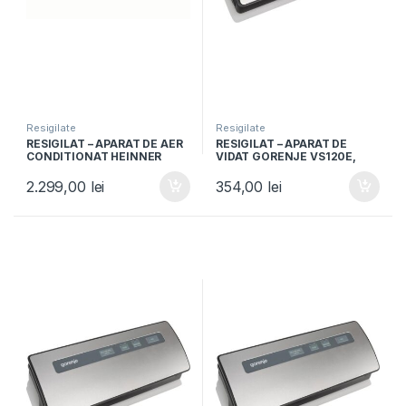
Resigilate
Resigilate
RESIGILAT – APARAT DE AER
RESIGILAT – APARAT DE
CONDITIONAT HEINNER
VIDAT GORENJE VS120E,
HAC-HS18WH++, 18000BTU,
120W, Vidare umeda si
Clasa A++, Timer, Alb
uscata, Functie sigilare,
2.299,00
lei
354,00
lei
Argintiu/Negru