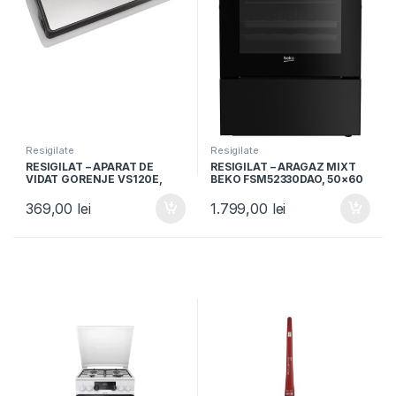
Resigilate
Resigilate
RESIGILAT – APARAT DE
RESIGILAT – ARAGAZ MIXT
VIDAT GORENJE VS120E,
BEKO FSM52330DAO, 50×60
120W, Vidare umeda si
cm, 4 arzatoare gaz,
uscata, Functie sigilare,
Aprindere electrica, Cuptor
369,00
lei
1.799,00
lei
Argintiu/Negru
electric, Grill, Negru