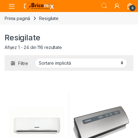
Skip to navigation
Skip to content
Open
0
Prima pagină
Resigilate
Resigilate
Afișez 1 - 24 din 116 rezultate
Filtre