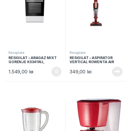
Resigilate
Resigilate
RESIGILAT – ARAGAZ MIXT
RESIGILAT – ASPIRATOR
GORENJE K5341WJ,
VERTICAL ROWENTA AIR
50x60cm, 4 arzatoare gaz,
FORCE LIGHT RH6543, 14.4V,
Cuptor electric, 9 functii,
Recipient 0.65L
1.549,00
lei
349,00
lei
Clasa A, Grill, Alb