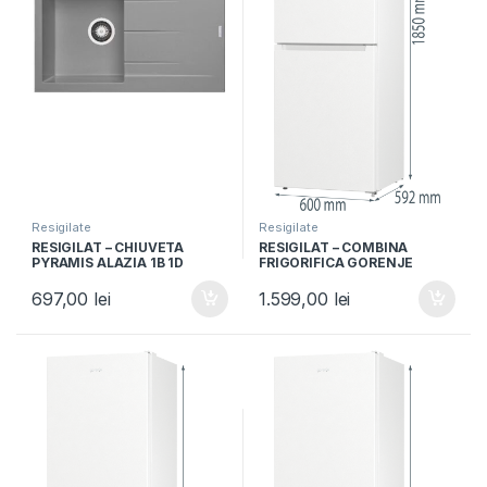
Resigilate
Resigilate
RESIGILAT – CHIUVETA
RESIGILAT – COMBINA
PYRAMIS ALAZIA 1B 1D
FRIGORIFICA GORENJE
79×50 IRON GREY, Granit,
NRK6191EW4, Clasa F, 300L,
Reversibil, Montare pe blat,
NoFrost Plus, IonAir,
697,00
lei
1.599,00
lei
Iron grey
Multiflow 360°, Alb