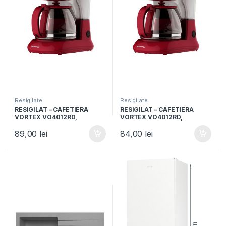
Resigilate
Resigilate
RESIGILAT – CAFETIERA
RESIGILAT – CAFETIERA
VORTEX VO4012RD,
VORTEX VO4012RD,
Capacitate 1.25L, Putere
Capacitate 1.25L, Putere
750W, 10 cesti, Rosu
750W, 10 cesti, Rosu
89,00
lei
84,00
lei