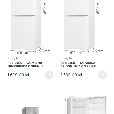
Resigilate
Resigilate
RESIGILAT – COMBINA
RESIGILAT – COMBINA
FRIGORIFICA GORENJE
FRIGORIFICA GORENJE
NRK6191EW4, Clasa F, 300L,
NRK6191EW4, Clasa F, 300L,
NoFrost Plus, IonAir,
NoFrost Plus, IonAir,
1.699,00
lei
1.599,00
lei
Multiflow 360°, Alb
Multiflow 360°, Alb