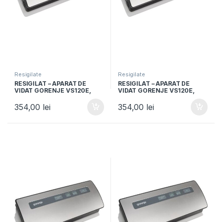
Resigilate
Resigilate
RESIGILAT – APARAT DE
RESIGILAT – APARAT DE
VIDAT GORENJE VS120E,
VIDAT GORENJE VS120E,
120W, Vidare umeda si
120W, Vidare umeda si
uscata, Functie sigilare,
uscata, Functie sigilare,
354,00
lei
354,00
lei
Argintiu/Negru
Argintiu/Negru