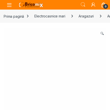
Skip to navigation
Skip to content
Open
0
Prima pagină
Electrocasnice mari
Aragazuri
A
🔍