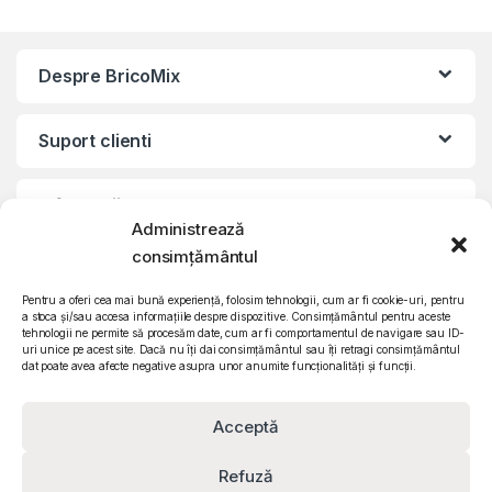
Despre BricoMix
Suport clienti
Informatii legale
Administrează
consimțământul
©2010 – 2024 Quattro SRL
CIF: RO15571358 | Reg. com: J26/839/2003
Pentru a oferi cea mai bună experiență, folosim tehnologii, cum ar fi cookie-uri, pentru
a stoca și/sau accesa informațiile despre dispozitive. Consimțământul pentru aceste
tehnologii ne permite să procesăm date, cum ar fi comportamentul de navigare sau ID-
uri unice pe acest site. Dacă nu îți dai consimțământul sau îți retragi consimțământul
dat poate avea afecte negative asupra unor anumite funcționalități și funcții.
Acceptă
Refuză