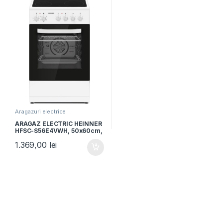
Aragazuri electrice
ARAGAZ ELECTRIC HEINNER
HFSC-S56E4VWH, 50x60cm,
Clasa A, Plita vitroceramica,
1.369,00
lei
4 zone de gatit, Cuptor
electric, Grill, Ventilatie, Alb