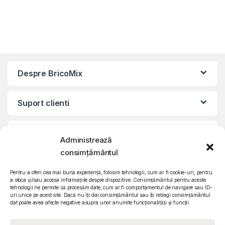
Despre BricoMix
Suport clienti
Informatii legale
Administrează
consimțământul
©2010 – 2024 Quattro SRL
CIF: RO15571358 | Reg. com: J26/839/2003
Pentru a oferi cea mai bună experiență, folosim tehnologii, cum ar fi cookie-uri, pentru
a stoca și/sau accesa informațiile despre dispozitive. Consimțământul pentru aceste
tehnologii ne permite să procesăm date, cum ar fi comportamentul de navigare sau ID-
uri unice pe acest site. Dacă nu îți dai consimțământul sau îți retragi consimțământul
dat poate avea afecte negative asupra unor anumite funcționalități și funcții.