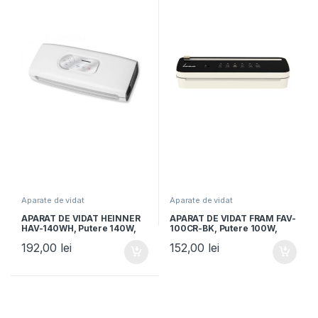
Aparate de vidat
Aparate de vidat
APARAT DE VIDAT HEINNER
APARAT DE VIDAT FRAM FAV-
HAV-140WH, Putere 140W,
100CR-BK, Putere 100W,
Vidare uscata/umeda,
Vidare uscata/umeda,
192,00
lei
152,00
lei
Furtun pentru caserole,
Functie sigilare, Cutter
Cutter incorporat,
incorporat, Vidare caserole,
Capacitate vidare: 7-8L/min,
Compatibil cu pungi cu
Alb
latime max. 30 cm,
Crem/Negru