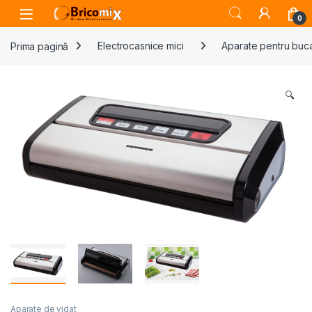
Skip to navigation
Skip to content
Open
0
Prima pagină
Electrocasnice mici
Aparate pentru buca
🔍
Aparate de vidat