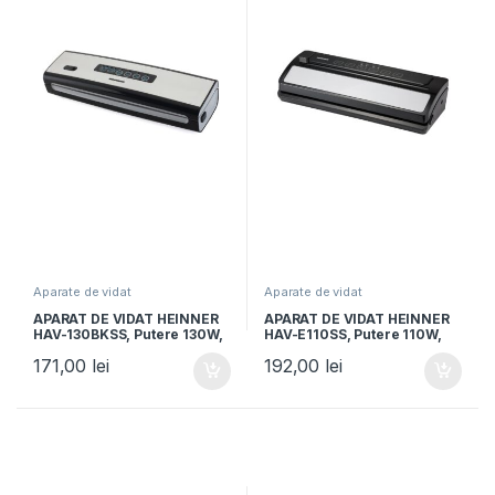
Aparate de vidat
Aparate de vidat
APARAT DE VIDAT HEINNER
APARAT DE VIDAT HEINNER
HAV-130BKSS, Putere 130W,
HAV-E110SS, Putere 110W,
Vidare si sigilare, Vidare
Vidare umeda /uscata,
171,00
lei
192,00
lei
uscata/umeda, Capacitate
Cutter incorporat,
vidare 6L/min, Argintiu
Capacitate vidare: 10L/min,
Negru