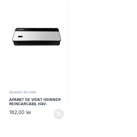
Aparate de vidat
APARAT DE VIDAT HEINNER
REINCARCABIL HAV-
CRD80SS, 80W, Vidare
182,00
lei
uscata si umeda, Functie
sigilare, Negru