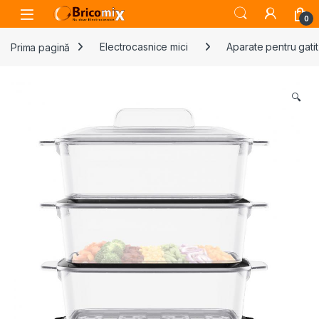
Skip to navigation
Skip to content
Open
0
Prima pagină
Electrocasnice mici
Aparate pentru gatit
🔍