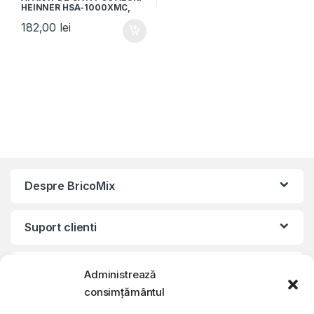
HEINNER HSA-1000XMC,
Putere 1000W, Capacitate
182,00
lei
12L, Rezervor apa 1.4L,
Timer, Argintiu/Negru
Despre BricoMix
Suport clienti
Informatii legale
Administrează
consimțământul
©2010 – 2024 Quattro SRL