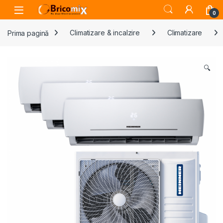
Skip to navigation
Skip to content
Open
0
Prima pagină
Climatizare & incalzire
Climatizare
🔍