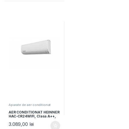
Aparate de aer conditionat
AER CONDITIONAT HEINNER
HAC-CR24WIFI, Clasa A++,
Capacitate 24000BTU,
3.089,00
lei
Control Wi-Fi, Functie
incalzire, Follow me, Functie