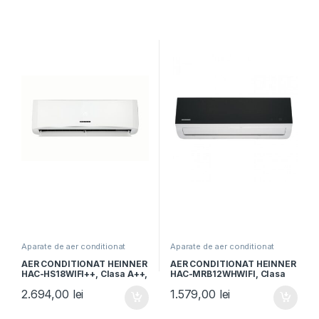
Aparate de aer conditionat
Aparate de aer conditionat
AER CONDITIONAT HEINNER
AER CONDITIONAT HEINNER
HAC-HS18WIFI++, Clasa A++,
HAC-MRB12WHWIFI, Clasa
Capacitate 18000BTU,
A++, Wi-Fi, Functie incalzire,
2.694,00
lei
1.579,00
lei
Control WIFI, Functie iFeel,
Filtru cu densitate ridicata,
Functie Quiet, Timer, Auto-
Follow me, Negru oglinda cu
restart, Alb
carcasa alba