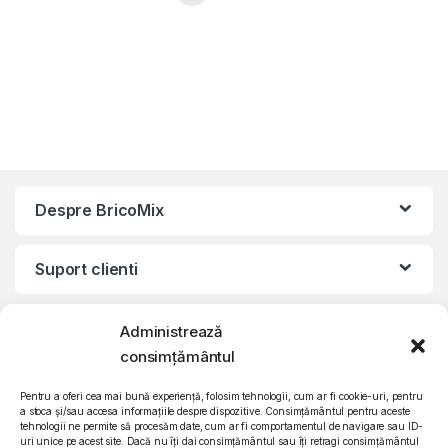
Turbo, Alb
Despre BricoMix
Suport clienti
Informatii legale
Administrează
consimțământul
©2010 – 2024 Quattro SRL
Pentru a oferi cea mai bună experiență, folosim tehnologii, cum ar fi cookie-uri, pentru
CIF: RO15571358 | Reg. com: J26/839/2003
a stoca și/sau accesa informațiile despre dispozitive. Consimțământul pentru aceste
tehnologii ne permite să procesăm date, cum ar fi comportamentul de navigare sau ID-
uri unice pe acest site. Dacă nu îți dai consimțământul sau îți retragi consimțământul