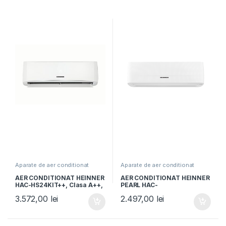
Aparate de aer conditionat
Aparate de aer conditionat
AER CONDITIONAT HEINNER
AER CONDITIONAT HEINNER
HAC-HS24KIT++, Clasa A++,
PEARL HAC-
Kit instalare 3m inclus,
HS12EYEWIFI+++, Clasa
3.572,00
lei
2.497,00
lei
Functie iFeel, Functie Smart,
A+++/A+++, AI Smart,
Alb
Functie Follow/Avoid you,
Alb