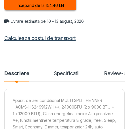
începând de la 154.46 LEI
Livrare estimată pe 10 - 13 august, 2026
Calculeaza costul de transport
Descriere
Specificatii
Review-ur
Aparat de aer conditionat MULTI SPLIT HEINNER
HACMS-HS249912WH++, 24000BTU (2 x 9000 BTU +
1 x 12000 BTU), Clasa energetica: racire A++/incalzire
A+, functii: mentinere temperatura 8 grade, Ifeel, Sleep,
Smart, Economy, Dimmer, temporizator 24h, auto