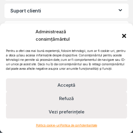
Suport clienti
Informatii legale
Administrează
consimțământul
©2010 – 2024 Quattro SRL
CIF: RO15571358 | Reg. com: J26/839/2003
Pentru a oferi cea mai bună experiență, folosim tehnologii, cum ar fi cookie-uri, pentru
a stoca și/sau accesa informațiile despre dispozitive. Consimțământul pentru aceste
tehnologii ne permite să procesăm date, cum ar fi comportamentul de navigare sau ID-
uri unice pe acest site. Dacă nu îți dai consimțământul sau îți retragi consimțământul
dat poate avea afecte negative asupra unor anumite funcționalități și funcții.
Acceptă
Refuză
Vezi preferințele
Contact
0732 610 473
Politică cookie-uri
Politica de confidentialitate