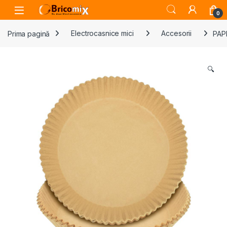
Skip to navigation
Skip to content
Open
0
Prima pagină
Electrocasnice mici
Accesorii
PAP
🔍