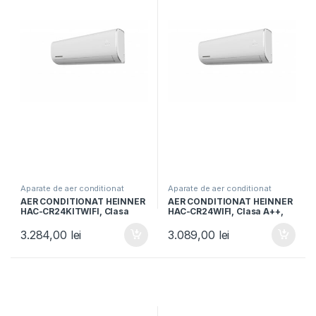
Aparate de aer conditionat
Aparate de aer conditionat
AER CONDITIONAT HEINNER
AER CONDITIONAT HEINNER
HAC-CR24KITWIFI, Clasa
HAC-CR24WIFI, Clasa A++,
A++, 24000BTU, Control
Capacitate 24000BTU,
WIFI, Kit instalare inclus,
Control Wi-Fi, Functie
3.284,00
lei
3.089,00
lei
Functie Follow me, Alb
incalzire, Follow me, Functie
Turbo, Alb