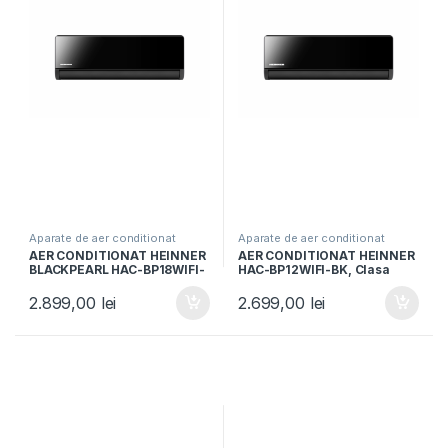
Aparate de aer conditionat
Aparate de aer conditionat
AER CONDITIONAT HEINNER
AER CONDITIONAT HEINNER
BLACKPEARL HAC-BP18WIFI-
HAC-BP12WIFI-BK, Clasa
BK, Capacitate 18000BTU,
A++, Capacitate 12000BTU,
Clasa A++/A+, Control WI-FI,
Control Wi-Fi, functie Super
2.899,00
lei
2.699,00
lei
Functie Follow Me, Filtru
Ionizare, Breeze away,
HEPA BIO, Negru
Negru oglinda