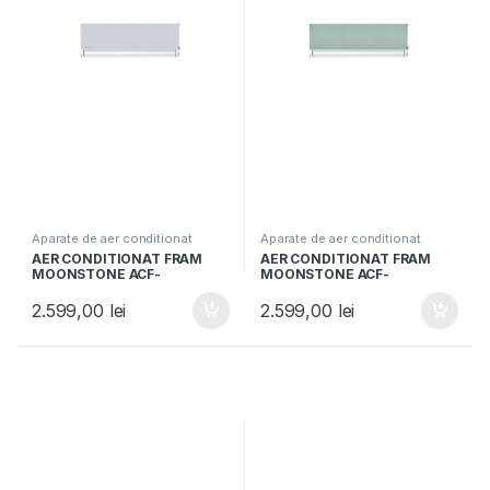
Aparate de aer conditionat
Aparate de aer conditionat
AER CONDITIONAT FRAM
AER CONDITIONAT FRAM
MOONSTONE ACF-
MOONSTONE ACF-
MS12WIFI-BL, Clasa A+++,
MS12WIFI-GR, Clasa A+++,
12000BTU, Wi-Fi, Super
12000BTU, Wi-Fi, Super
2.599,00
lei
2.599,00
lei
ionizare, Functie Breeze
ionizare, Functie Breeze
Away, Follow me, Bleu
Away, Follow me, Verde