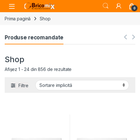
Skip to navigation
Skip to content
Open
0
Prima pagină
Shop
Produse recomandate
Shop
Afișez 1 - 24 din 856 de rezultate
Filtre