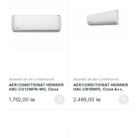
Aparate de aer conditionat
Aparate de aer conditionat
AER CONDITIONAT HEINNER
AER CONDITIONAT HEINNER
HAC-CO12WFN-WH, Clasa
HAC-CR18WIFI, Clasa A++,
A++, Functie incalzire,
Capacitate 18000BTU,
Functie ECO, Follow me, R32,
Control Wi-Fi, Functie
1.762,00
lei
2.469,00
lei
Alb
incalzire, Follow me, Functie
Turbo, Alb