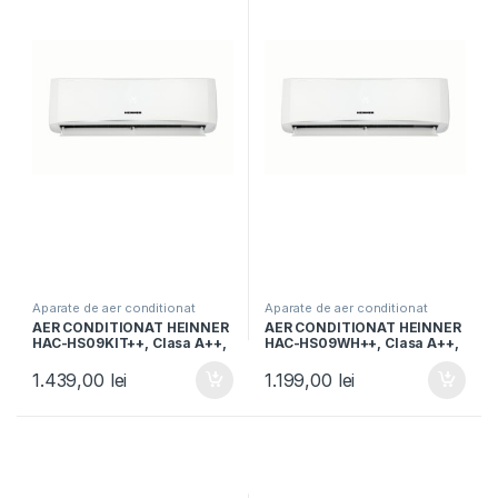
Aparate de aer conditionat
Aparate de aer conditionat
AER CONDITIONAT HEINNER
AER CONDITIONAT HEINNER
HAC-HS09KIT++, Clasa A++,
HAC-HS09WH++, Clasa A++,
Kit instalare inclus, Functie
9000BTU, Functie iFeel, Alb
iFeel, Functie Quiet, Timer,
1.439,00
lei
1.199,00
lei
Alb