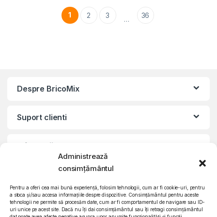
1
2
3
36
…
Despre BricoMix
Suport clienti
Informatii legale
Administrează
consimțământul
©2010 – 2024 Quattro SRL
CIF: RO15571358 | Reg. com: J26/839/2003
Pentru a oferi cea mai bună experiență, folosim tehnologii, cum ar fi cookie-uri, pentru
a stoca și/sau accesa informațiile despre dispozitive. Consimțământul pentru aceste
tehnologii ne permite să procesăm date, cum ar fi comportamentul de navigare sau ID-
uri unice pe acest site. Dacă nu îți dai consimțământul sau îți retragi consimțământul
dat poate avea afecte negative asupra unor anumite funcționalități și funcții.