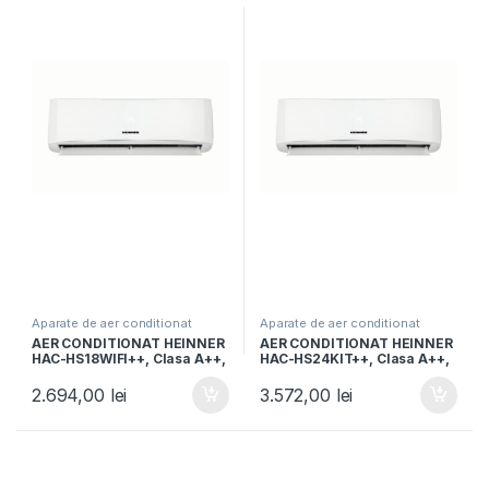
Aparate de aer conditionat
Aparate de aer conditionat
AER CONDITIONAT HEINNER
AER CONDITIONAT HEINNER
HAC-HS18WIFI++, Clasa A++,
HAC-HS24KIT++, Clasa A++,
Capacitate 18000BTU,
Kit instalare 3m inclus,
Control WIFI, Functie iFeel,
Functie iFeel, Functie Smart,
2.694,00
lei
3.572,00
lei
Functie Quiet, Timer, Auto-
Alb
restart, Alb