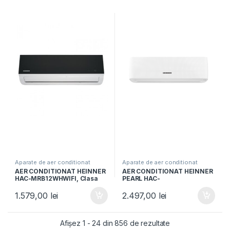
Aparate de aer conditionat
Aparate de aer conditionat
AER CONDITIONAT HEINNER
AER CONDITIONAT HEINNER
HAC-MRB12WHWIFI, Clasa
PEARL HAC-
A++, Wi-Fi, Functie incalzire,
HS12EYEWIFI+++, Clasa
Filtru cu densitate ridicata,
A+++/A+++, AI Smart,
1.579,00
lei
2.497,00
lei
Follow me, Negru oglinda cu
Functie Follow/Avoid you, Alb
carcasa alba
Afișez 1 - 24 din 856 de rezultate