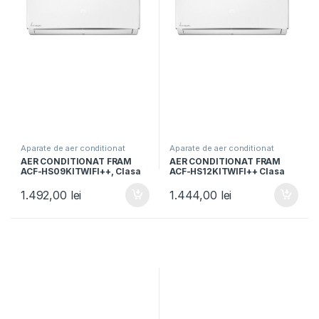
Aparate de aer conditionat
Aparate de aer conditionat
AER CONDITIONAT FRAM
AER CONDITIONAT FRAM
ACF-HS09KITWIFI++, Clasa
ACF-HS12KITWIFI++ Clasa
A++, 9000BTU, WI-FI, Kit
A++, Capacitate 12000BTU,
instalare inclus 3m, Functie
Control Wi-Fi, Kit instalare
1.492,00
lei
1.444,00
lei
iFeel, Alb
inclus 3m, Functie iFeel, Alb