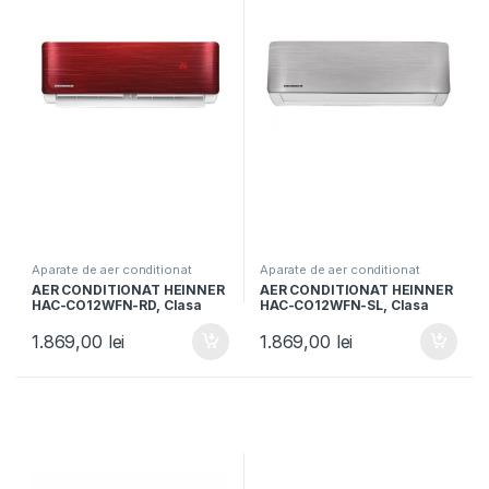
Aparate de aer conditionat
Aparate de aer conditionat
AER CONDITIONAT HEINNER
AER CONDITIONAT HEINNER
HAC-CO12WFN-RD, Clasa
HAC-CO12WFN-SL, Clasa
A++, 12000 BTU, WiFi,
A++, Functie incalzire,
Functie incalzire, Functie
Control WIFI, Functie ECO,
1.869,00
lei
1.869,00
lei
ECO, Follow me, Freon R32,
Follow me, R32, Argintiu
Rosu