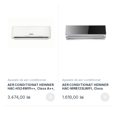
Aparate de aer conditionat
Aparate de aer conditionat
AER CONDITIONAT HEINNER
AER CONDITIONAT HEINNER
HAC-HS24WIFI++, Clasa A++,
HAC-MRB12SLWIFI, Clasa
Capacitate 24000BTU,
A++, 12000 BTU, Control WI-
Control WIFI, Functie iFeel,
FI, Functie incalzire, Filtru cu
3.474,00
lei
1.619,00
lei
Functie Quiet, Timer, Auto-
densitate ridicata, Follow
restart, Alb
me, Negru oglinda cu
carcasa argintie