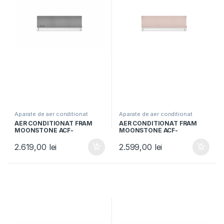
Aparate de aer conditionat
Aparate de aer conditionat
AER CONDITIONAT FRAM
AER CONDITIONAT FRAM
MOONSTONE ACF-
MOONSTONE ACF-
MS12WIFI-GY, Clasa A+++,
MS12WIFI-PNK, Clasa A+++,
12000BTU, Wi-Fi, Super
12000BTU, Wi-Fi, Super
2.619,00
lei
2.599,00
lei
ionizare, Functie Breeze
ionizare, Functie Breeze
Away, Follow me, Gri
Away, Follow me, Roz