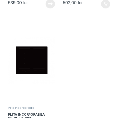
639,00
lei
502,00
lei
Gratar fonta, Aprindere
60cm, Aprindere electrica,
electrica, Inox
Sticla neagra
Plite Incorporabile
PLITA INCORPORABILA