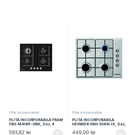
Plite Incorporabile
Plite Incorporabile
PLITA INCORPORABILA FRAM
PLITA INCORPORABILA
FBH-M4IWF-GBK, Gaz, 4
HEINNER HBH-S584I-IX, Gaz,
arzatoare, Latime 60cm,
4 Arzatoare, Aprindere
593,82
lei
449,00
lei
Gratar fonta, Wok,
electrica, Inox