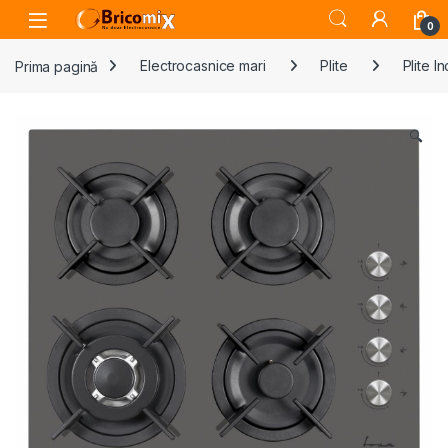
Skip to navigation
Skip to content
Open
0
Prima pagină
Electrocasnice mari
Plite
Plite I
🔍