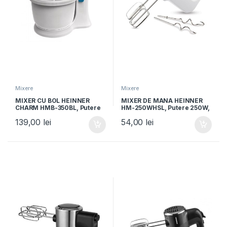
Mixere
Mixere
MIXER CU BOL HEINNER
MIXER DE MANA HEINNER
CHARM HMB-350BL, Putere
HM-250WHSL, Putere 250W,
300W, 5 viteze + turbo,
6 viteze + Turbo, Alb
139,00
lei
54,00
lei
Alb/Albastru