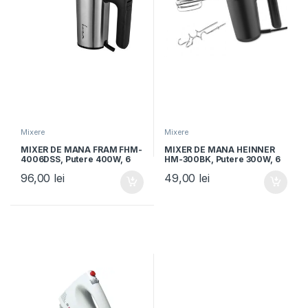
Mixere
Mixere
MIXER DE MANA FRAM FHM-
MIXER DE MANA HEINNER
4006DSS, Putere 400W, 6
HM-300BK, Putere 300W, 6
Viteze + Turbo, Ecran LCD,
viteze+turbo, 2 seturi
96,00
lei
49,00
lei
Teluri si carlige inox,
accesorii inox, Negru
Negru/Inox