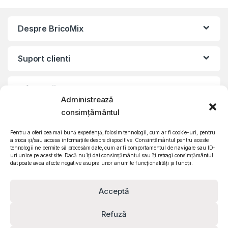
Despre BricoMix
Suport clienti
Informatii legale
Administrează
consimțământul
©2010 – 2024 Quattro SRL
CIF: RO15571358 | Reg. com: J26/839/2003
Pentru a oferi cea mai bună experiență, folosim tehnologii, cum ar fi cookie-uri, pentru
a stoca și/sau accesa informațiile despre dispozitive. Consimțământul pentru aceste
tehnologii ne permite să procesăm date, cum ar fi comportamentul de navigare sau ID-
uri unice pe acest site. Dacă nu îți dai consimțământul sau îți retragi consimțământul
dat poate avea afecte negative asupra unor anumite funcționalități și funcții.
Acceptă
Refuză