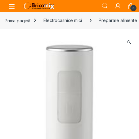
Skip to navigation
Skip to content
Open
0
Prima pagină
Electrocasnice mici
Preparare alimente
🔍