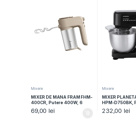
Mixere
Mixere
MIXER DE MANA FRAM FHM-
MIXER PLANET
400CR, Putere 400W, 6
HPM-D750BK, P
viteze + Turbo, Crem
600W, Bol 3.5L, 
69,00
lei
232,00
lei
Negru