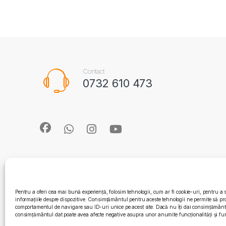
Contact
0732 610 473
Pentru a oferi cea mai bună experiență, folosim tehnologii, cum ar fi cookie-uri, pentru a 
informațiile despre dispozitive. Consimțământul pentru aceste tehnologii ne permite să pr
comportamentul de navigare sau ID-uri unice pe acest site. Dacă nu îți dai consimțământul
consimțământul dat poate avea afecte negative asupra unor anumite funcționalități și fun