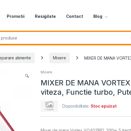
Promotii
Resigilate
Contact
Blog
r:
eparare alimente
Mixere
MIXER DE MANA VORTEX V
Mixere
🔍
MIXER DE MANA VORTEX V
viteza, Functie turbo, Pu
Disponibilitate:
Stoc epuizat
Mixer de mana Vortex VO4021RD, 200w, 5 trepte d