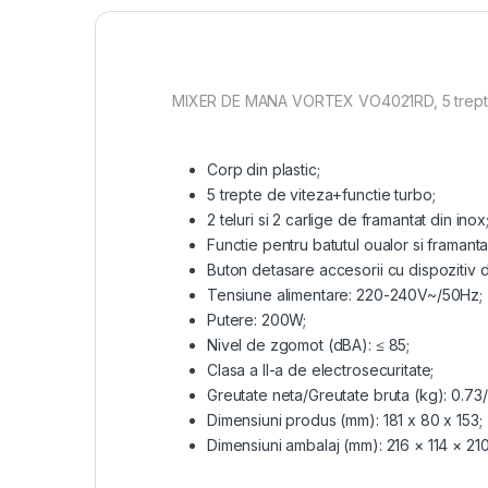
MIXER DE MANA VORTEX VO4021RD, 5 trepte d
Corp din plastic;
5 trepte de viteza+functie turbo;
2 teluri si 2 carlige de framantat din inox
Functie pentru batutul oualor si framanta
Buton detasare accesorii cu dispozitiv 
Tensiune alimentare: 220-240V~/50Hz;
Putere: 200W;
Nivel de zgomot (dBA): ≤ 85;
Clasa a II-a de electrosecuritate;
Greutate neta/Greutate bruta (kg): 0.73/
Dimensiuni produs (mm): 181 x 80 x 153;
Dimensiuni ambalaj (mm): 216 × 114 × 210