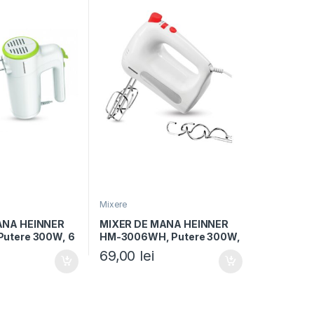
Mixere
ANA HEINNER
MIXER DE MANA HEINNER
utere 300W, 6
HM-3006WH, Putere 300W,
 2 seturi
6 Viteze + Pulse, Alb/Rosu
69,00
lei
x, alb/verde