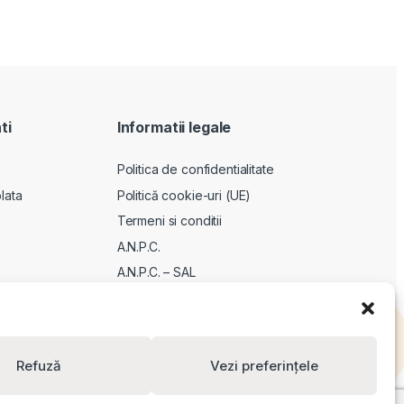
ti
Informatii legale
Politica de confidentialitate
lata
Politică cookie-uri (UE)
Termeni si conditii
A.N.P.C.
A.N.P.C. – SAL
ODR
Refuză
Vezi preferințele