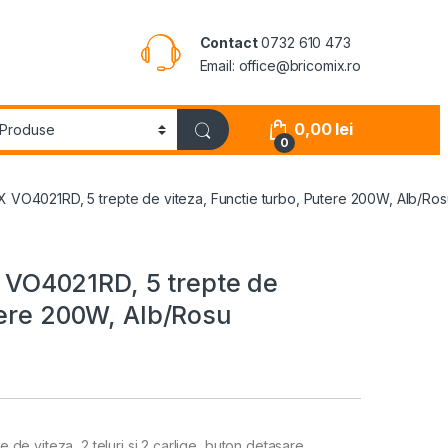
Contact
0732 610 473
Email: office@bricomix.ro
0,00
lei
0
O4021RD, 5 trepte de viteza, Functie turbo, Putere 200W, Alb/Ros
O4021RD, 5 trepte de
tere 200W, Alb/Rosu
e viteza, 2 teluri si 2 carlige, buton detasare