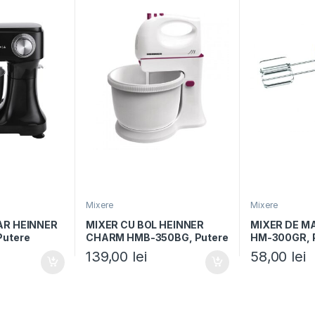
Mixere
Mixere
AR HEINNER
MIXER CU BOL HEINNER
MIXER DE M
utere
CHARM HMB-350BG, Putere
HM-300GR, P
12 viteze,
300W, 5 viteze + turbo,
viteze+turbo,
139,00
lei
58,00
lei
Alb/Visiniu
accesorii ino