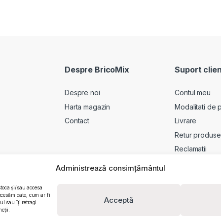
Despre BricoMix
Suport clien
Despre noi
Contul meu
Harta magazin
Modalitati de p
Contact
Livrare
Retur produse
Reclamatii
Administrează consimțământul
stoca și/sau accesa
ocesăm date, cum ar fi
Acceptă
 sau îți retragi
cții.