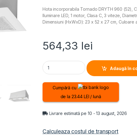
Hota incorporabila Tornado DRYTH 960 (52), Ca
Iluminare LED, 1 motor, Clasa C, 3 viteze, Diamet
Dimensiuni (HxWxD): 23 x 52 x 27 cm, Culoare 
564,33
lei
HOTA INCORPORABILA TORNADO DRYTH 960 (52
Adaugă în c
Cumpără cu
de la 23.44 LEI / lună
Livrare estimată pe 10 - 13 august, 2026
Calculeaza costul de transport