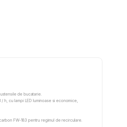
 ustensile de bucatarie.
m3 / h, cu lampi LED luminoase si economice,
de carbon FW-183 pentru regimul de recirculare.