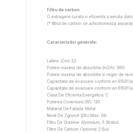
Filtru de carbon
O extragere curata si eficienta a aerului dator
(* filtrul de carbon se achizitioneaza separat
Caracteristici generale:
Latime (Cm): 52
Putere maxima de absorbtie (m3/h): 960
Putere maxima de absorbtie in regim de recir
Capacitate de evacuare conform en 61591 la 
Capacitate de evacuare conform en 61591 la 
Clasa De Eficienta Energetica: C
Puterea Conexiunii (W): 120
Material De Fatada: Metal
Nivel De Zgomot (Db) Max.: 66
Filtru De Grasime: Aluminium, 5 Straturi
Filtre De Carbon: Optional. 2 Buc.