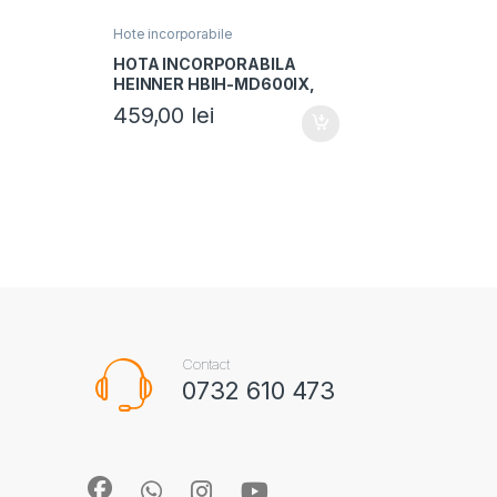
Hote incorporabile
HOTA INCORPORABILA
HEINNER HBIH-MD600IX,
Capacitate absorbtie
459,00
lei
610m3/h, 3 trepte de viteza,
1 motor, Lumina LED, 1 filtru
aluminiu, Inox
Contact
0732 610 473