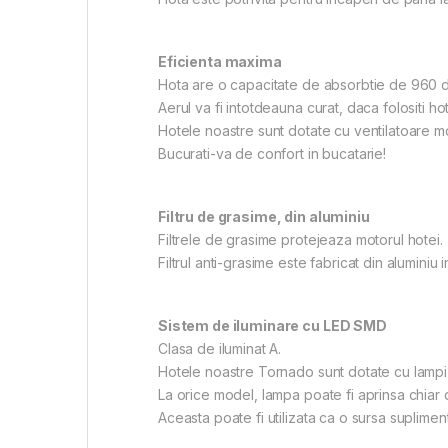
Eficienta maxima
Hota are o capacitate de absorbtie de 960 de 
Aerul va fi intotdeauna curat, daca folositi h
Hotele noastre sunt dotate cu ventilatoare m
Bucurati-va de confort in bucatarie!
Filtru de grasime, din aluminiu
Filtrele de grasime protejeaza motorul hotei.
Filtrul anti-grasime este fabricat din aluminiu i
Sistem de iluminare cu LED SMD
Clasa de iluminat A.
Hotele noastre Tornado sunt dotate cu lamp
La orice model, lampa poate fi aprinsa chiar d
Aceasta poate fi utilizata ca o sursa supliment