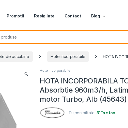
Promotii
Resigilate
Contact
Blog
r:
te de bucatarie
Hote incorporabile
HOTA INCORPO
Hote incorporabile
🔍
HOTA INCORPORABILA TO
Absorbtie 960m3/h, Latim
motor Turbo, Alb (45643)
Disponibilitate:
31 în stoc