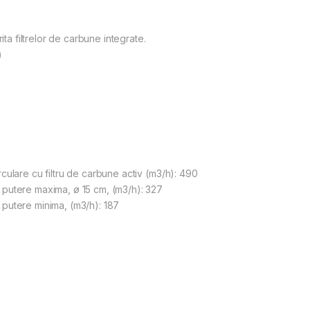
ita filtrelor de carbune integrate.
)
culare cu filtru de carbune activ (m3/h): 490
putere maxima, ø 15 cm, (m3/h): 327
putere minima, (m3/h): 187