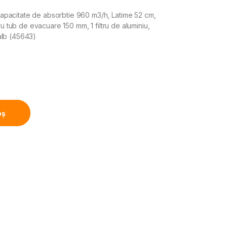
pacitate de absorbtie 960 m3/h, Latime 52 cm,
ru tub de evacuare 150 mm, 1 filtru de aluminiu,
alb (45643)
), Absorbtie 960m3/h, Latime 52cm, Iluminare LED, 1 motor 
oș