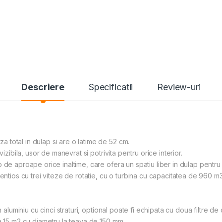
Descriere
Specificatii
Review-uri
total in dulap si are o latime de 52 cm.
izibila, usor de manevrat si potrivita pentru orice interior.
 de aproape orice inaltime, care ofera un spatiu liber in dulap pentru
lentios cu trei viteze de rotatie, cu o turbina cu capacitatea de 960 
in aluminiu cu cinci straturi, optional poate fi echipata cu doua filtre 
a 15 m2 cu diametru la teava de 150 mm.