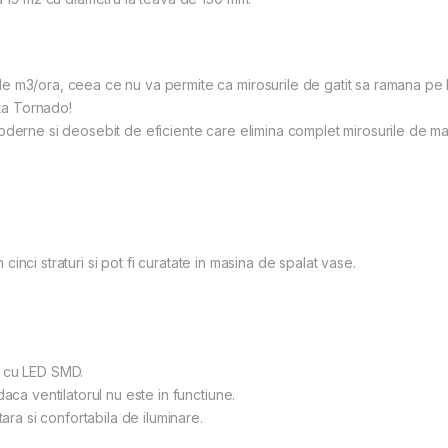
m3/ora, ceea ce nu va permite ca mirosurile de gatit sa ramana pe hain
ota Tornado!
oderne si deosebit de eficiente care elimina complet mirosurile de m
n cinci straturi si pot fi curatate in masina de spalat vase.
i cu LED SMD.
aca ventilatorul nu este in functiune.
ara si confortabila de iluminare.