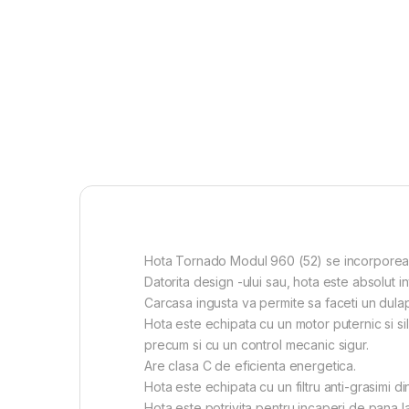
Hota Tornado Modul 960 (52) se incorporeaza 
Datorita design -ului sau, hota este absolut inv
Carcasa ingusta va permite sa faceti un dulap
Hota este echipata cu un motor puternic si si
precum si cu un control mecanic sigur.
Are clasa C de eficienta energetica.
Hota este echipata cu un filtru anti-grasimi d
Hota este potrivita pentru incaperi de pana l