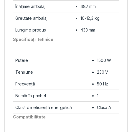
Înălţime ambalaj
487 mm
Greutate ambalaj
10-12,3 kg
Lungime produs
433 mm
Specificaţii tehnice
Putere
1500 W
Tensiune
230 V
Frecvenţă
50 Hz
Număr în pachet
1
Clasă de eficienţă energetică
Clasa A
Compatibilitate