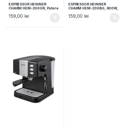
ESPRESSOR HEINNER
ESPRESSOR HEINNER
CHARM HEM-200GR, Putere
CHARM HEM-200BG, 800W,
800W, Capacitate 250ml,
3.5Bar, Filtru inox, 250ml,
159,00
lei
159,00
lei
Presiune 3.5Bar, Filtru inox,
Visiniu
Verde