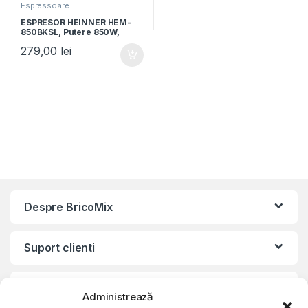
Espressoare
ESPRESOR HEINNER HEM-
850BKSL, Putere 850W,
Capacitate 1.5L, 15bar, filtru
279,00
lei
dublu din inox,
Negru/Argintiu
Despre BricoMix
Suport clienti
Informatii legale
Administrează