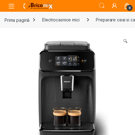
Skip to navigation
Skip to content
Open
0
Prima pagină
Electrocasnice mici
Preparare ceai si c
🔍