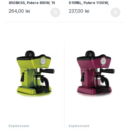
850BKSS, Putere 850W, 15
D15RBL, Putere 1100W,
bar, Rezervor apa 1.5L,
Rezervor 1.2L, 15bar,
264,00
lei
237,00
lei
Argintiu
Albastru
Espressoare
Espressoare