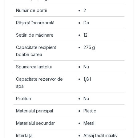
Număr de porţii
2
Râşniţă încorporată
Da
Setări de măcinare
12
Capacitate recipient
275 g
boabe cafea
Spumarea laptelui
Nu
Capacitate rezervor de
1,8 l
apă
Profiluri
Nu
Materialul principal
Plastic
Materialul secundar
Metal
Interfaţă
Afişaj tactil intuitiv