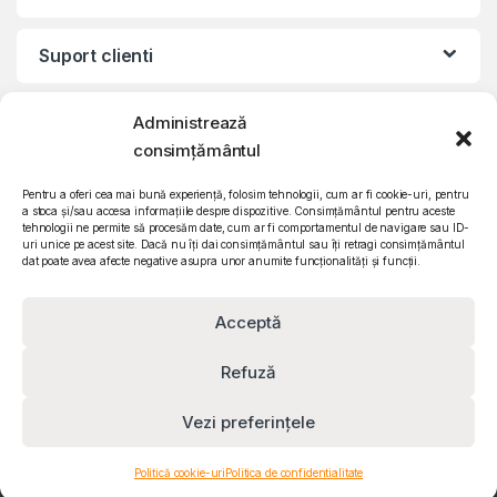
Suport clienti
Informatii legale
Administrează
consimțământul
©2010 – 2024 Quattro SRL
Pentru a oferi cea mai bună experiență, folosim tehnologii, cum ar fi cookie-uri, pentru
CIF: RO15571358 | Reg. com: J26/839/2003
a stoca și/sau accesa informațiile despre dispozitive. Consimțământul pentru aceste
tehnologii ne permite să procesăm date, cum ar fi comportamentul de navigare sau ID-
uri unice pe acest site. Dacă nu îți dai consimțământul sau îți retragi consimțământul
dat poate avea afecte negative asupra unor anumite funcționalități și funcții.
Acceptă
Refuză
Vezi preferințele
Contact
Politică cookie-uri
Politica de confidentialitate
0732 610 473