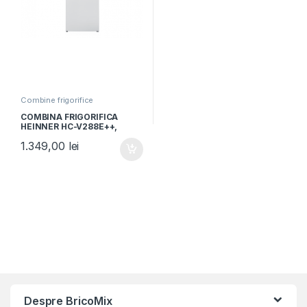
Combine frigorifice
COMBINA FRIGORIFICA
HEINNER HC-V288E++,
Clasa E, 288L, Less Frost,
1.349,00
lei
Iluminare LED, Control
mecanic, H 180cm, Alb
Despre BricoMix