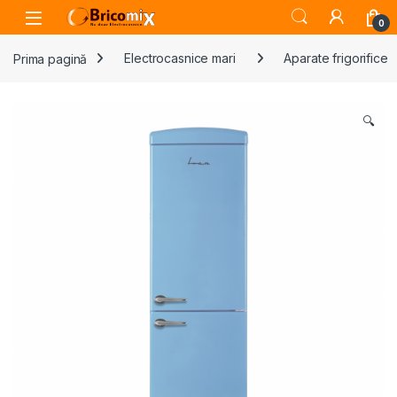
Skip to navigation
Skip to content
Open
0
Prima pagină
Electrocasnice mari
Aparate frigorifice
🔍