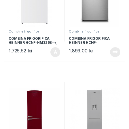
Combine frigorifice
Combine frigorifice
COMBINA FRIGORIFICA
COMBINA FRIGORIFICA
HEINNER HCNF-HM326E++,
HEINNER HCNF-
Clasa E, 326L, No Frost,
HS304XWDE++, Clasa E,
1.725,52
lei
1.899,00
lei
Display interior, Control
304L, No Frost, Multi Air
electronic, H 201cm, Alb
Flow, Control electronic,
Dozator apa, H 186cm,
Aspect inox