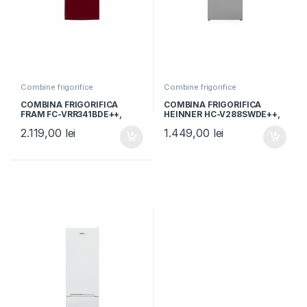
Combine frigorifice
Combine frigorifice
COMBINA FRIGORIFICA
COMBINA FRIGORIFICA
FRAM FC-VRR341BDE++,
HEINNER HC-V288SWDE++,
Clasa E, 340L, Sistem racire
Clasa E, 288L, Less Frost,
2.119,00
lei
1.449,00
lei
Less Frost, Burgundy
Dozator apa, Control
mecanic, H 180cm, Argintiu