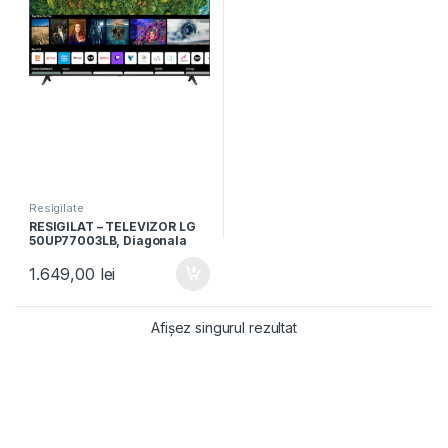
Resigilate
RESIGILAT – TELEVIZOR LG
50UP77003LB, Diagonala
126 cm, Smart, 4K Ultra HD,
LED, Clasa G
1.649,00
lei
Afișez singurul rezultat