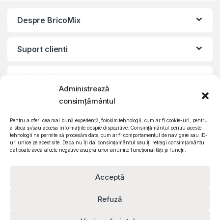
Despre BricoMix
Suport clienti
Informatii legale
Administrează
consimțământul
©2010 – 2024 Quattro SRL
CIF: RO15571358 | Reg. com: J26/839/2003
Pentru a oferi cea mai bună experiență, folosim tehnologii, cum ar fi cookie-uri, pentru
a stoca și/sau accesa informațiile despre dispozitive. Consimțământul pentru aceste
tehnologii ne permite să procesăm date, cum ar fi comportamentul de navigare sau ID-
uri unice pe acest site. Dacă nu îți dai consimțământul sau îți retragi consimțământul
dat poate avea afecte negative asupra unor anumite funcționalități și funcții.
Acceptă
Refuză