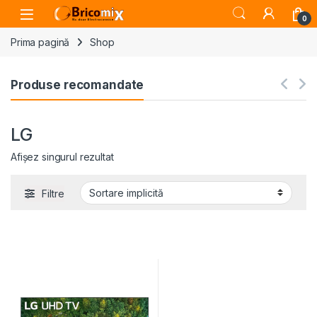
Skip to navigation
Skip to content
Open
0
Prima pagină
Shop
Produse recomandate
LG
Afișez singurul rezultat
Filtre