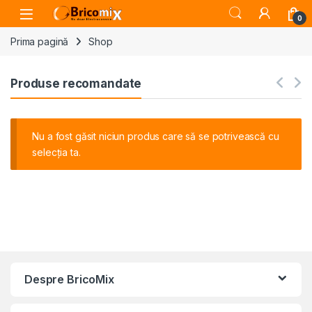
Skip to navigation
Skip to content
Open
0
Prima pagină
Shop
Produse recomandate
Nu a fost găsit niciun produs care să se potrivească cu
selecția ta.
Despre BricoMix