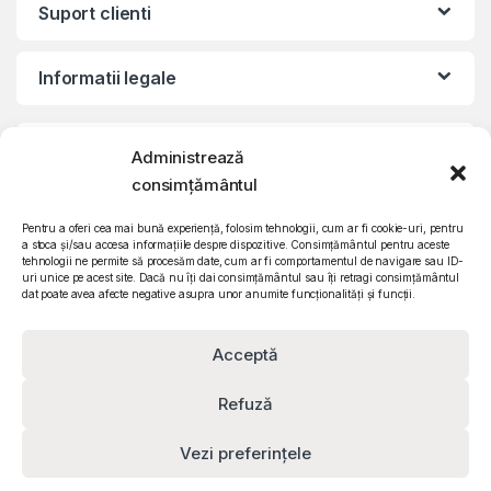
Suport clienti
Informatii legale
©2010 – 2024 Quattro SRL
Administrează
CIF: RO15571358 | Reg. com: J26/839/2003
consimțământul
Pentru a oferi cea mai bună experiență, folosim tehnologii, cum ar fi cookie-uri, pentru
a stoca și/sau accesa informațiile despre dispozitive. Consimțământul pentru aceste
tehnologii ne permite să procesăm date, cum ar fi comportamentul de navigare sau ID-
uri unice pe acest site. Dacă nu îți dai consimțământul sau îți retragi consimțământul
dat poate avea afecte negative asupra unor anumite funcționalități și funcții.
Acceptă
Refuză
Contact
0732 610 473
Vezi preferințele